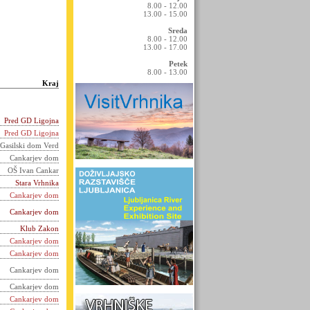
8.00 - 12.00
13.00 - 15.00
Sreda
8.00 - 12.00
13.00 - 17.00
Petek
8.00 - 13.00
Kraj
Pred GD Ligojna
Pred GD Ligojna
Gasilski dom Verd
Cankarjev dom
OŠ Ivan Cankar
Stara Vrhnika
Cankarjev dom
Cankarjev dom
Klub Zakon
Cankarjev dom
Cankarjev dom
Cankarjev dom
Cankarjev dom
Cankarjev dom