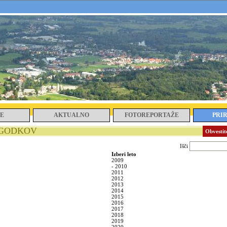
E
AKTUALNO
FOTOREPORTAŽE
PRI
OGODKOV
Obvestite
Išči
Izberi leto
2009
-
2010
2011
2012
2013
2014
2015
2016
2017
2018
2019