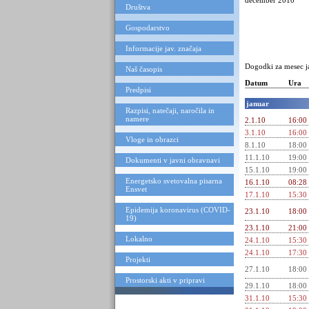
december 2010
Društva
Gospodarstvo
Informacije jav. značaja
Dogodki za mesec j
Naš časopis
Datum
Ura
Predpisi
januar
Razpisi, natečaji, naročila in
namere
2.1.10
16:00
3.1.10
16:00
Vloge in obrazci
8.1.10
18:00
11.1.10
19:00
Dokumenti v javni obravnavi
15.1.10
19:00
Energetsko svetovalna pisarna
16.1.10
08:28
Ensvet
17.1.10
15:30
Epidemija koronavirus (COVID-
23.1.10
18:00
19)
23.1.10
21:00
Lokalno
24.1.10
15:30
24.1.10
17:30
Projekti
27.1.10
18:00
Prostorski akti v pripravi
29.1.10
18:00
31.1.10
15:30