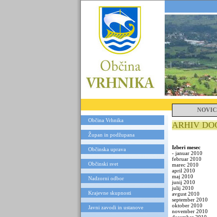
NOVIC
Občina Vrhnika
ARHIV D
Župan in podžupana
Izberi mesec
Občinska uprava
-
januar 2010
februar 2010
Občinski svet
marec 2010
april 2010
maj 2010
Nadzorni odbor
junij 2010
julij 2010
Krajevne skupnosti
avgust 2010
september 2010
oktober 2010
Javni zavodi in ustanove
november 2010