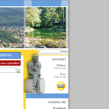
Najdi
REDITVE
KONTAKT
 nas o prireditvi
Telefon:
755-54-10
Fax:
750-51-58
URADNE URE
Ponedeljek