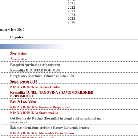
2020
2021
2022
2023
2024
2025
2026
anuar v letu 2010
Dogodek
Žive jaslice
Žive jaslice
Potopisni sprehod po Afganistanu
Komedija DUOHTAR POD MUS
Razglasitev športnika Vrhnike za leto 2009
Smuk Kuren 2010
KINO VRHNIKA: Jelenček Niko
Komedija TUNEL, TRGOVINA S SAMOMORILSKIMI
PRIPOMOČKI
Pasi & Low Value
KINO VRHNIKA: Povest o Desperauxu
KINO VRHNIKA: Stara mačka
Od Devina do Kanina (Botanični in drugi vtisi na zahodni meji
slovenstva)
Šah mat (družabno srečanje članov kulturnih društev
KINO VRHNIKA: Medvedek Pu in Slovon