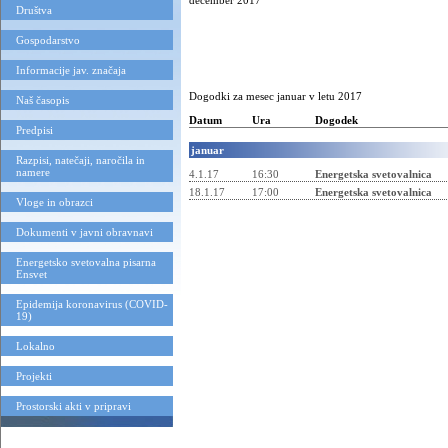
december 2017
Društva
Gospodarstvo
Informacije jav. značaja
Dogodki za mesec januar v letu 2017
Naš časopis
Datum
Ura
Dogodek
Predpisi
januar
Razpisi, natečaji, naročila in
namere
4.1.17
16:30
Energetska svetovalnica
18.1.17
17:00
Energetska svetovalnica
Vloge in obrazci
Dokumenti v javni obravnavi
Energetsko svetovalna pisarna
Ensvet
Epidemija koronavirus (COVID-
19)
Lokalno
Projekti
Prostorski akti v pripravi