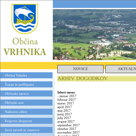
NOVICE
AKTUAL
Občina Vrhnika
ARHIV DOGODKOV
Župan in podžupana
Izberi mesec
Občinska uprava
-
januar 2017
februar 2017
Občinski svet
marec 2017
april 2017
maj 2017
Nadzorni odbor
junij 2017
julij 2017
Krajevne skupnosti
avgust 2017
september 2017
oktober 2017
Javni zavodi in ustanove
november 2017