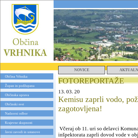
NOVICE
AKTUAL
Občina Vrhnika
FOTOREPORTAŽE
Župan in podžupana
13. 03. 20
Občinska uprava
Kemisu zaprli vodo, pož
Občinski svet
zagotovljena!
Nadzorni odbor
Krajevne skupnosti
Včeraj ob 11. uri so delavci Komun
Javni zavodi in ustanove
inšpektorata zaprli dovod vode v obj