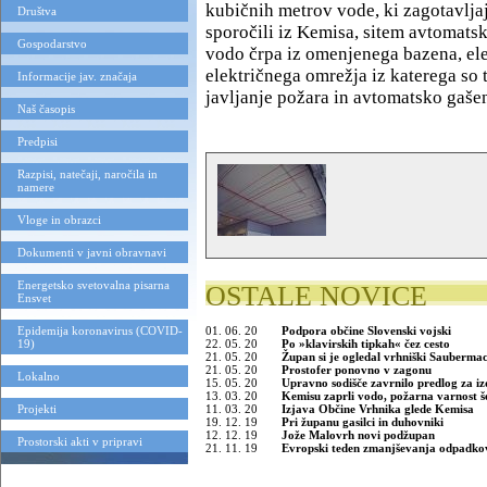
kubičnih metrov vode, ki zagotavlja
Društva
sporočili iz Kemisa, sitem avtomats
Gospodarstvo
vodo črpa iz omenjenega bazena, ele
električnega omrežja iz katerega so t
Informacije jav. značaja
javljanje požara in avtomatsko gašen
Naš časopis
Predpisi
Razpisi, natečaji, naročila in
namere
Vloge in obrazci
Dokumenti v javni obravnavi
Energetsko svetovalna pisarna
OSTALE NOVICE
Ensvet
Epidemija koronavirus (COVID-
01. 06. 20
Podpora občine Slovenski vojski
19)
22. 05. 20
Po »klavirskih tipkah« čez cesto
21. 05. 20
Župan si je ogledal vrhniški Sauberma
21. 05. 20
Prostofer ponovno v zagonu
Lokalno
15. 05. 20
Upravno sodišče zavrnilo predlog za i
13. 03. 20
Kemisu zaprli vodo, požarna varnost š
Projekti
11. 03. 20
Izjava Občine Vrhnika glede Kemisa
19. 12. 19
Pri županu gasilci in duhovniki
12. 12. 19
Jože Malovrh novi podžupan
Prostorski akti v pripravi
21. 11. 19
Evropski teden zmanjševanja odpadko