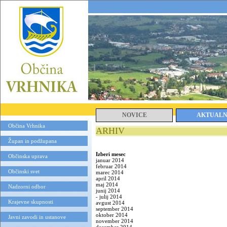
NOVICE
AKTUAL
Občina Vrhnika
ARHIV
Župan in podžupana
Izberi mesec
Občinska uprava
januar 2014
februar 2014
Občinski svet
marec 2014
april 2014
maj 2014
Nadzorni odbor
junij 2014
-
julij 2014
Krajevne skupnosti
avgust 2014
september 2014
oktober 2014
Javni zavodi in ustanove
november 2014