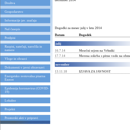
december 2014
Društva
Gospodarstvo
Informacije jav. značaja
Dogodki za mesec julij v letu 2014
Naš časopis
Datum
Dogodek
Predpisi
julij
Razpisi, natečaji, naročila in
namere
16.7.14
Mesečni sejem na Vrhniki
17.7.14
Motena oskrba s pitno vodo na obm
Vloge in obrazci
november
Dokumenti v javni obravnavi
13.11.18
IZJAVA ZA JAVNOST
Energetsko svetovalna pisarna
Ensvet
Epidemija koronavirus (COVID-
19)
Lokalno
Projekti
Prostorski akti v pripravi