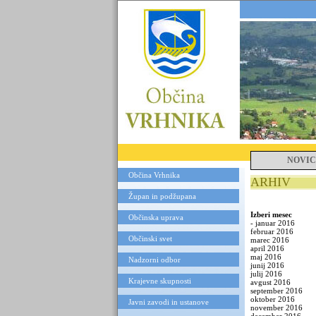
NOVIC
Občina Vrhnika
ARHIV
Župan in podžupana
Izberi mesec
Občinska uprava
-
januar 2016
februar 2016
Občinski svet
marec 2016
april 2016
maj 2016
Nadzorni odbor
junij 2016
julij 2016
Krajevne skupnosti
avgust 2016
september 2016
oktober 2016
Javni zavodi in ustanove
november 2016