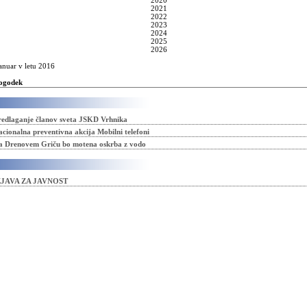
2020
2021
2022
2023
2024
2025
2026
anuar v letu 2016
ogodek
redlaganje članov sveta JSKD Vrhnika
cionalna preventivna akcija Mobilni telefoni
a Drenovem Griču bo motena oskrba z vodo
ZJAVA ZA JAVNOST