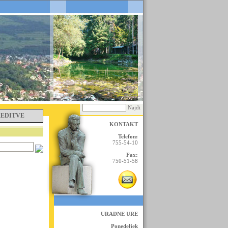
Najdi
REDITVE
KONTAKT
Telefon:
755-54-10
Fax:
750-51-58
URADNE URE
Ponedeljek