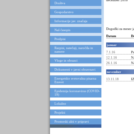
december 2016
Društva
Gospodarstvo
Informacije jav. značaja
Dogodki za mesec j
Naš časopis
Datum
D
Predpisi
januar
Razpisi, natečaji, naročila in
namere
7.1.16
P
12.1.16
Na
Vloge in obrazci
26.1.16
N
Dokumenti v javni obravnavi
november
Energetsko svetovalna pisarna
13.11.18
I
Ensvet
Epidemija koronavirus (COVID-
19)
Lokalno
Projekti
Prostorski akti v pripravi