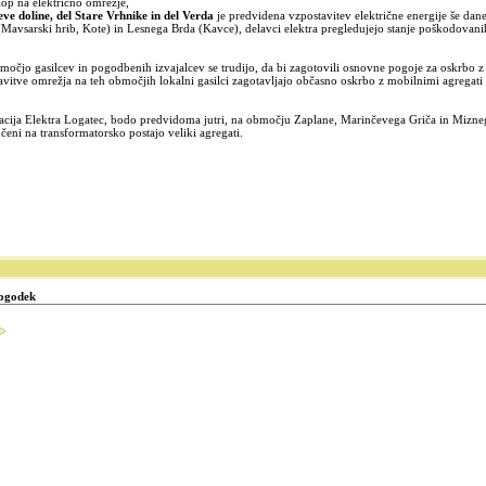
lop na električno omrežje,
ve doline, del Stare Vrhnike in del Verda
je predvidena vzpostavitev električne energije še dane
(Mavsarski hrib, Kote) in Lesnega Brda (Kavce), delavci elektra pregledujejo stanje poškodovan
omočjo gasilcev in pogodbenih izvajalcev se trudijo, da bi zagotovili osnovne pogoje za oskrbo z
avitve omrežja na teh območjih lokalni gasilci zagotavljajo občasno oskrbo z mobilnimi agregati
acija Elektra Logatec, bodo predvidoma jutri, na območju Zaplane, Marinčevega Griča in Mizne
čeni na transformatorsko postajo veliki agregati.
ogodek