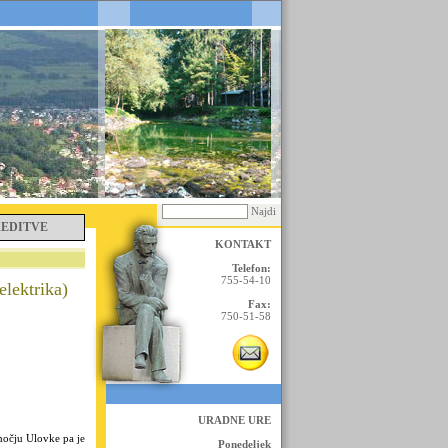
Najdi
REDITVE
KONTAKT
Telefon:
755-54-10
lektrika)
Fax:
750-51-58
URADNE URE
močju Ulovke pa je
Ponedeljek