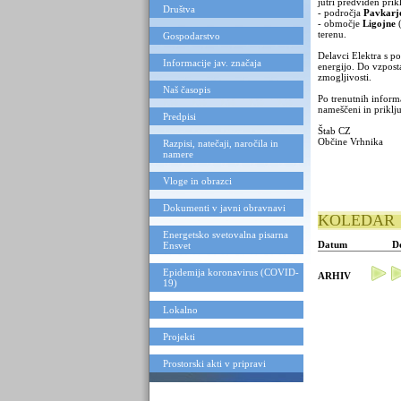
jutri predviden prik
Društva
- področja
Pavkarje
- območje
Ligojne
terenu.
Gospodarstvo
Delavci Elektra s p
Informacije jav. značaja
energijo. Do vzpost
zmogljivosti.
Naš časopis
Po trenutnih inform
nameščeni in priklju
Predpisi
Štab CZ
Občine Vrhnika
Razpisi, natečaji, naročila in
namere
Vloge in obrazci
Dokumenti v javni obravnavi
KOLEDAR
Energetsko svetovalna pisarna
Datum
D
Ensvet
Epidemija koronavirus (COVID-
ARHIV
19)
Lokalno
Projekti
Prostorski akti v pripravi