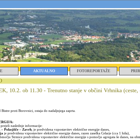
E
AKTUALNO
FOTOREPORTAŽE
PRI
O
10.2. ob 11.30 - Trenutno stanje v občini Vrhnika (ceste, e
 Bistre proti Borovnici, ostaja do nadaljnjega zaprta.
ERGIJA:
 prejeli naslednje informacije:
 – Pokojišče – Zavrh
, je predvidena vzpostavitev električne energije danes,
čja
je predvidena vzpostavitev električne energije danes, razen zaselka Celarje (cca 1 hiša),
območju Strmice predvidena vzpostavitev električne energije s pomočjo agregata še danes, na ob