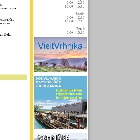
8.00 - 12.00
s,
13.00 - 15.00
ih vodov na
Sreda
8.00 - 12.00
 električno
13.00 - 17.00
 manjše
Petek
8.00 - 13.00
ga Dola,