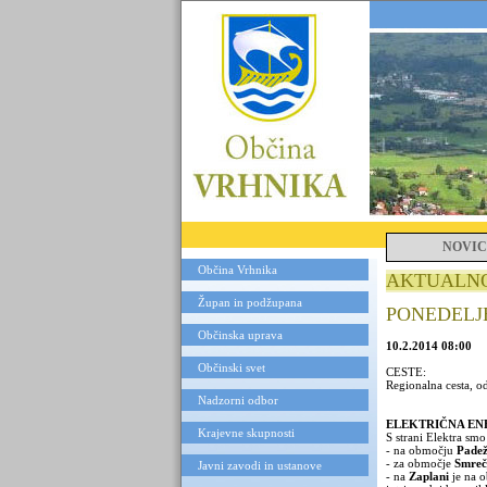
NOVIC
Občina Vrhnika
AKTUALN
Župan in podžupana
PONEDELJEK, 
Občinska uprava
10.2.2014 08:00
Občinski svet
CESTE:
Regionalna cesta, od
Nadzorni odbor
ELEKTRIČNA EN
Krajevne skupnosti
S strani Elektra smo
- na območju
Padež
- za območje
Smre
Javni zavodi in ustanove
- na
Zaplani
je na 