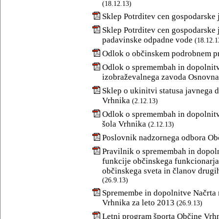
(18.12.13)
Sklep Potrditev cen gospodarske 
Sklep Potrditev cen gospodarske 
padavinske odpadne vode
(18.12.1
Odlok o občinskem podrobnem pr
Odlok o spremembah in dopolnitv
izobraževalnega zavoda Osnovna 
Sklep o ukinitvi statusa javnega d
Vrhnika
(2.12.13)
Odlok o spremembah in dopolnitv
šola Vrhnika
(2.12.13)
Poslovnik nadzornega odbora Ob
Pravilnik o spremembah in dopolni
funkcije občinskega funkcionarja 
občinskega sveta in članov drugi
(26.9.13)
Spremembe in dopolnitve Načrta
Vrhnika za leto 2013
(26.9.13)
Letni program športa Občine Vrhn