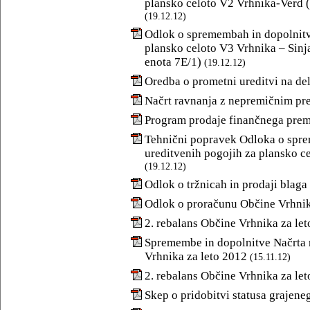
plansko celoto V2 Vrhnika-Verd (
(19.12.12)
Odlok o spremembah in dopolnitv
plansko celoto V3 Vrhnika – Sin
enota 7E/1)
(19.12.12)
Oredba o prometni ureditvi na de
Načrt ravnanja z nepremičnim pr
Program prodaje finančnega prem
Tehnični popravek Odloka o spre
ureditvenih pogojih za plansko c
(19.12.12)
Odlok o tržnicah in prodaji blaga
Odlok o proračunu Občine Vrhnik
2. rebalans Občine Vrhnika za le
Spremembe in dopolnitve Načrta
Vrhnika za leto 2012
(15.11.12)
2. rebalans Občine Vrhnika za le
Skep o pridobitvi statusa grajen