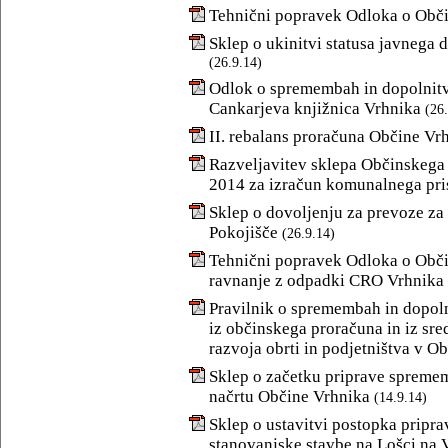
Tehnični popravek Odloka o Obč
Sklep o ukinitvi statusa javnega d
(26.9.14)
Odlok o spremembah in dopolnitv
Cankarjeva knjižnica Vrhnika
(26
II. rebalans proračuna Občine Vr
Razveljavitev sklepa Občinskega 
2014 za izračun komunalnega pr
Sklep o dovoljenju za prevoze za
Pokojišče
(26.9.14)
Tehnični popravek Odloka o Obči
ravnanje z odpadki CRO Vrhnika 
Pravilnik o spremembah in dopoln
iz občinskega proračuna in iz sr
razvoja obrti in podjetništva v O
Sklep o začetku priprave spreme
načrtu Občine Vrhnika
(14.9.14)
Sklep o ustavitvi postopka pripr
stanovanjske stavbe na Lošci na 