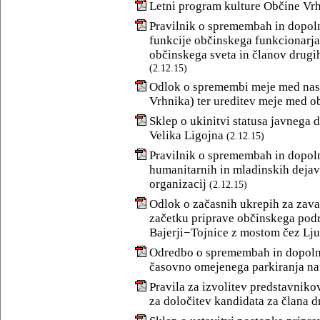
Letni program kulture Občine Vrh
Pravilnik o spremembah in dopolni
funkcije občinskega funkcionarja 
občinskega sveta in članov drugi
(2.12.15)
Odlok o spremembi meje med naselji
Vrhnika) ter ureditev meje med 
Sklep o ukinitvi statusa javnega d
Velika Ligojna
(2.12.15)
Pravilnik o spremembah in dopoln
humanitarnih in mladinskih dejavn
organizacij
(2.12.15)
Odlok o začasnih ukrepih za zava
začetku priprave občinskega pod
Bajerji−Tojnice z mostom čez Lju
Odredbo o spremembah in dopolni
časovno omejenega parkiranja na 
Pravila za izvolitev predstavnikov
za določitev kandidata za člana 