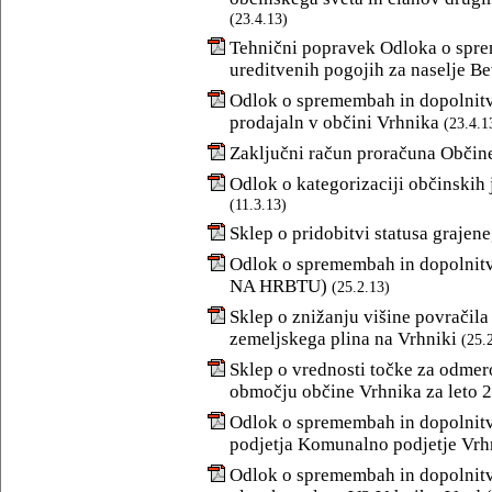
(23.4.13)
Tehnični popravek Odloka o spre
ureditvenih pogojih za naselje B
Odlok o spremembah in dopolnitva
prodajaln v občini Vrhnika
(23.4.1
Zaključni račun proračuna Občine
Odlok o kategorizaciji občinskih 
(11.3.13)
Sklep o pridobitvi statusa grajen
Odlok o spremembah in dopolnitv
NA HRBTU)
(25.2.13)
Sklep o znižanju višine povračila 
zemeljskega plina na Vrhniki
(25.
Sklep o vrednosti točke za odmer
območju občine Vrhnika za leto 
Odlok o spremembah in dopolnitv
podjetja Komunalno podjetje Vrhn
Odlok o spremembah in dopolnitv