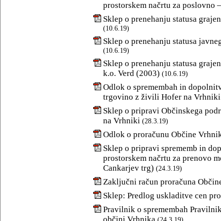
prostorskem načrtu za poslovno –
Sklep o prenehanju statusa grajen
(10.6.19)
Sklep o prenehanju statusa javneg
(10.6.19)
Sklep o prenehanju statusa grajen
k.o. Verd (2003)
(10.6.19)
Odlok o spremembah in dopolnitv
trgovino z živili Hofer na Vrhniki
Sklep o pripravi Občinskega podr
na Vrhniki
(28.3.19)
Odlok o proračunu Občine Vrhnik
Sklep o pripravi sprememb in d
prostorskem načrtu za prenovo me
Cankarjev trg)
(24.3.19)
Zaključni račun proračuna Občine
Sklep: Predlog uskladitve cen pr
Pravilnik o spremembah Pravilnik
občini Vrhnika
(24.3.19)