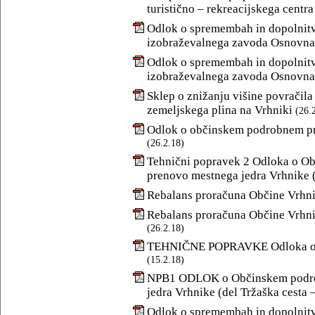
turistično – rekreacijskega centra
Odlok o spremembah in dopolnitv
izobraževalnega zavoda Osnovna
Odlok o spremembah in dopolnitv
izobraževalnega zavoda Osnovna 
Sklep o znižanju višine povračila 
zemeljskega plina na Vrhniki
(26.
Odlok o občinskem podrobnem pro
(26.2.18)
Tehnični popravek 2 Odloka o O
prenovo mestnega jedra Vrhnike (
Rebalans proračuna Občine Vrhni
Rebalans proračuna Občine Vrhnik
(26.2.18)
TEHNIČNE POPRAVKE Odloka o O
(15.2.18)
NPB1 ODLOK o Občinskem podrob
jedra Vrhnike (del Tržaška cesta 
Odlok o spremembah in dopolnitva