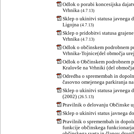
Odlok o porabi koncesijska dajatv
Vrhnika
(4.7.13)
Sklep o ukinitvi statusa javnega d
Ligojna
(4.7.13)
Sklep o pridobitvi statusa grajene
Vrhnika
(4.7.13)
Odlok o občinskem podrobnem pro
Vrhnika-Tojnice(del območja ure
Odlok o Občinskem podrobnem pr
Kralovše na Vrhniki (del območja
Odredba o spremembah in dopolni
časovno omejenega parkiranja na 
Sklep o ukinitvi statusa javnega d
(2002)
(26.5.13)
Pravilnik o delovanju Občinske 
Sklep o ukinitvi status javnega do
Pravilnik o spremembah in dopolni
funkcije občinskega funkcionarja 
občinskega sveta in članov drugi