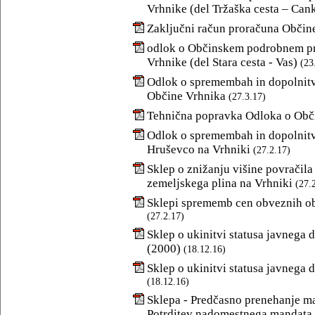
Vrhnike (del Tržaška cesta – Cank
Zaključni račun proračuna Občine
odlok o Občinskem podrobnem pr
Vrhnike (del Stara cesta - Vas)
(23
Odlok o spremembah in dopolnit
Občine Vrhnika
(27.3.17)
Tehnična popravka Odloka o Obč
Odlok o spremembah in dopolnitv
Hruševco na Vrhniki
(27.2.17)
Sklep o znižanju višine povračila 
zemeljskega plina na Vrhniki
(27.
Sklepi sprememb cen obveznih ob
(27.2.17)
Sklep o ukinitvi statusa javnega d
(2000)
(18.12.16)
Sklep o ukinitvi statusa javnega d
(18.12.16)
Sklepa - Predčasno prenehanje ma
Potrditev nadomestnega mandata 