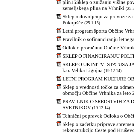
plin15Sklep o znižanju višine pov
zemeljskega plina na Vrhniki
(25.
Sklep o dovoljenju za prevoze za
Pokojišče
(25.1.15)
Letni program športa Občine Vrhn
Pravilnik o sofinanciranju letneg
Odlok o proračunu Občine Vrhnik
SKLEP O FINANCIRANJU POLI
SKLEP O UKINITVI STATUSA JAVN
k.o. Velika Ligojna
(19.12.14)
LETNI PROGRAM KULTURE OB
Sklep o vrednosti točke za odmer
območju Občine Vrhnika za leto 
PRAVILNIK O SREDSTVIH ZA 
SVETNIKOV
(19.12.14)
Tehnični popravek Odloka o Obč
Sklep o začetku priprave spremem
rekonstrukcijo Ceste pod Hrušev