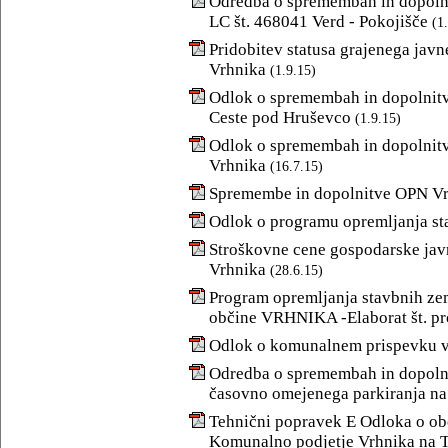
Odredba o spremembah in dopolnit
LC št. 468041 Verd - Pokojišče
(1
Pridobitev statusa grajenega javn
Vrhnika
(1.9.15)
Odlok o spremembah in dopolnitv
Ceste pod Hruševco
(1.9.15)
Odlok o spremembah in dopolnit
Vrhnika
(16.7.15)
Spremembe in dopolnitve OPN Vr
Odlok o programu opremljanja st
Stroškovne cene gospodarske jav
Vrhnika
(28.6.15)
Program opremljanja stavbnih ze
občine VRHNIKA -Elaborat št. pr
Odlok o komunalnem prispevku v
Odredba o spremembah in dopolni
časovno omejenega parkiranja na 
Tehnični popravek E Odloka o o
Komunalno podjetje Vrhnika na 