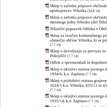
Sklep o začetku priprave občins
upokojencev Vrhnika
(24.8.14)
Sklep o začetku priprave občins
mestnega jedra Vrhnike (del Tržaš
Teknični popravek Odloka o Obč
Sklep za izračun komunalnega pri
območju občine Vrhnika, ki se pr
(7.7.14)
Sklep o dovoljenju za prevoze za
Pokojišče
(7.7.14)
Odlok o spremembah in dopolnitv
Sklep o ukinitvi statusa javnega 
1954/6, k.o. Zaplana
(7.7.14)
Sklep o pridobitvi statusa grajen
1624/5 k.o. Vrhnika, 435/12 in 435
(7.7.14)
Sklep o ukinitvi statusa javnega 
1935/14, k.o. Zaplana
(7.7.14)