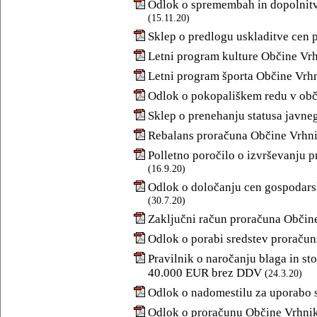
Odlok o spremembah in dopolnitv
(15.11.20)
Sklep o predlogu uskladitve cen 
Letni program kulture Občine Vrh
Letni program športa Občine Vrhn
Odlok o pokopališkem redu v obč
Sklep o prenehanju statusa javne
Rebalans proračuna Občine Vrhni
Polletno poročilo o izvrševanju 
(16.9.20)
Odlok o določanju cen gospodarsk
(30.7.20)
Zaključni račun proračuna Občine
Odlok o porabi sredstev proračun
Pravilnik o naročanju blaga in s
40.000 EUR brez DDV
(24.3.20)
Odlok o nadomestilu za uporabo 
Odlok o proračunu Občine Vrhnik