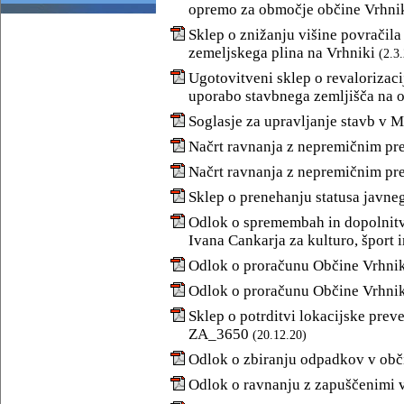
opremo za območje občine Vrhni
Sklep o znižanju višine povračila 
zemeljskega plina na Vrhniki
(2.3
Ugotovitveni sklep o revalorizaci
uporabo stavbnega zemljišča na 
Soglasje za upravljanje stavb v M
Načrt ravnanja z nepremičnim pr
Načrt ravnanja z nepremičnim pr
Sklep o prenehanju statusa javne
Odlok o spremembah in dopolnitv
Ivana Cankarja za kulturo, šport 
Odlok o proračunu Občine Vrhnik
Odlok o proračunu Občine Vrhnik
Sklep o potrditvi lokacijske pre
ZA_3650
(20.12.20)
Odlok o zbiranju odpadkov v obč
Odlok o ravnanju z zapuščenimi v