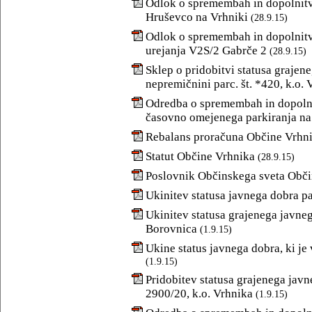
Odlok o spremembah in dopolnitv
Hruševco na Vrhniki
(28.9.15)
Odlok o spremembah in dopolnitv
urejanja V2S/2 Gabrče 2
(28.9.15)
Sklep o pridobitvi statusa graje
nepremičnini parc. št. *420, k.o. 
Odredba o spremembah in dopolni
časovno omejenega parkiranja na 
Rebalans proračuna Občine Vrhni
Statut Občine Vrhnika
(28.9.15)
Poslovnik Občinskega sveta Obči
Ukinitev statusa javnega dobra par
Ukinitev statusa grajenega javneg
Borovnica
(1.9.15)
Ukine status javnega dobra, ki j
(1.9.15)
Pridobitev statusa grajenega javn
2900/20, k.o. Vrhnika
(1.9.15)