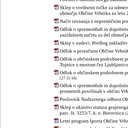
Sklep o vrednosti točke za odmer
območju Občine Vrhnika za leto 
Načrt ravnanja z nepremičnim pr
Odlok o spremembah in dopolnit
zazidalnem načrtu za del območj
Sklep v zadevi: Predlog uskladit
Odlok o proračunu Občine Vrhnik
Odlok o občinskem podrobnem pro
Tojnice z mostom čez Ljubljanico
Odlok o občinskem podrobnem pr
(27.11.16)
Odlok o spremembah in dopolnitva
prometnih površinah v občini Vr
Poslovnik Nadzornega odbora Ob
Sklep o ukinitvi statusa grajene
parc. št. 3253/7, k. o. Borovnica
(
Letni program športa Občine Vrhn