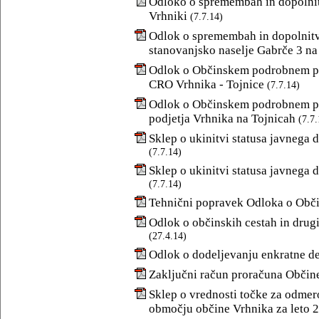
Odloko o spremembah in dopolnit
Vrhniki
(7.7.14)
Odlok o spremembah in dopolnitv
stanovanjsko naselje Gabrče 3 na
Odlok o Občinskem podrobnem pro
CRO Vrhnika - Tojnice
(7.7.14)
Odlok o Občinskem podrobnem p
podjetja Vrhnika na Tojnicah
(7.7.
Sklep o ukinitvi statusa javnega d
(7.7.14)
Sklep o ukinitvi statusa javnega 
(7.7.14)
Tehnični popravek Odloka o Obč
Odlok o občinskih cestah in drug
(27.4.14)
Odlok o dodeljevanju enkratne d
Zaključni račun proračuna Občine
Sklep o vrednosti točke za odmer
območju občine Vrhnika za leto 