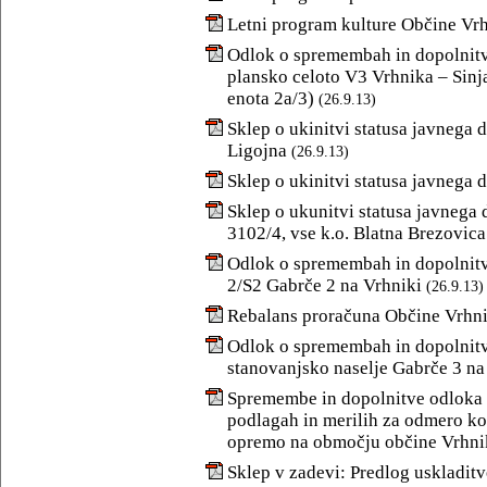
Letni program kulture Občine Vrh
Odlok o spremembah in dopolnitv
plansko celoto V3 Vrhnika – Sinj
enota 2a/3)
(26.9.13)
Sklep o ukinitvi statusa javnega d
Ligojna
(26.9.13)
Sklep o ukinitvi statusa javnega d
Sklep o ukunitvi statusa javnega d
3102/4, vse k.o. Blatna Brezovica
Odlok o spremembah in dopolnitv
2/S2 Gabrče 2 na Vrhniki
(26.9.13)
Rebalans proračuna Občine Vrhni
Odlok o spremembah in dopolnit
stanovanjsko naselje Gabrče 3 na
Spremembe in dopolnitve odloka 
podlagah in merilih za odmero k
opremo na območju občine Vrhni
Sklep v zadevi: Predlog uskladit