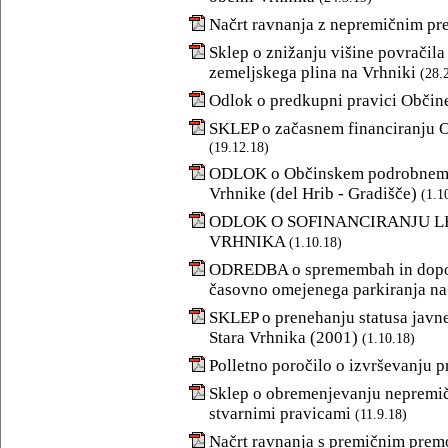
Načrt ravnanja z nepremičnim pr
Sklep o znižanju višine povračila 
zemeljskega plina na Vrhniki
(28.
Odlok o predkupni pravici Občin
SKLEP o začasnem financiranju O
(19.12.18)
ODLOK o Občinskem podrobnem p
Vrhnike (del Hrib - Gradišče)
(1.1
ODLOK O SOFINANCIRANJU L
VRHNIKA
(1.10.18)
ODREDBA o spremembah in dopoln
časovno omejenega parkiranja na 
SKLEP o prenehanju statusa javneg
Stara Vrhnika (2001)
(1.10.18)
Polletno poročilo o izvrševanju 
Sklep o obremenjevanju nepremičn
stvarnimi pravicami
(11.9.18)
Načrt ravnanja s premičnim prem