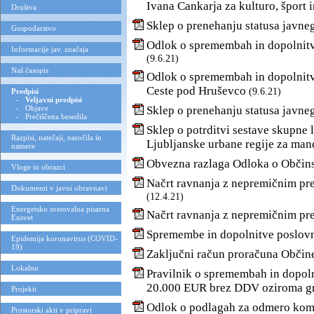
Ivana Cankarja za kulturo, šport 
Društva
Sklep o prenehanju statusa javne
Gospodarstvo
Odlok o spremembah in dopolnitv
Informacije jav. značaja
(9.6.21)
Naš časopis
Odlok o spremembah in dopolnitv
Ceste pod Hruševco
(9.6.21)
Predpisi
-
Veljavni predpisi
-
Objave
Sklep o prenehanju statusa javne
-
Prečiščena besedila
Sklep o potrditvi sestave skupne 
Razpisi, natečaji, naročila in
Ljubljanske urbane regije za ma
namere
Obvezna razlaga Odloka o Občin
Vloge in obrazci
Načrt ravnanja z nepremičnim pr
Dokumenti v javni obravnavi
(12.4.21)
Energetsko svetovalna pisarna
Načrt ravnanja z nepremičnim pr
Ensvet
Spremembe in dopolnitve poslov
Epidemija koronavirus (COVID-
19)
Zaključni račun proračuna Občine
Lokalno
Pravilnik o spremembah in dopoln
20.000 EUR brez DDV oziroma g
Projekti
Odlok o podlagah za odmero kom
Prostorski akti v pripravi