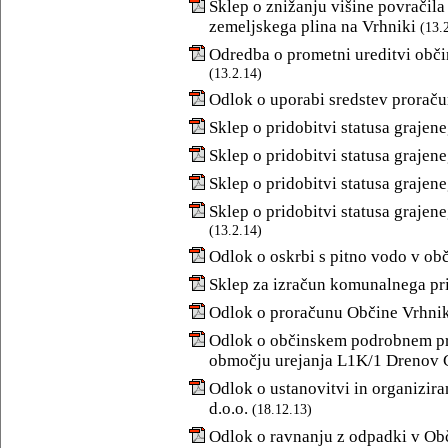
Sklep o znižanju višine povračila 
zemeljskega plina na Vrhniki
(13.
Odredba o prometni ureditvi obči
(13.2.14)
Odlok o uporabi sredstev proraču
Sklep o pridobitvi statusa grajen
Sklep o pridobitvi statusa grajen
Sklep o pridobitvi statusa grajen
Sklep o pridobitvi statusa grajen
(13.2.14)
Odlok o oskrbi s pitno vodo v ob
Sklep za izračun komunalnega pr
Odlok o proračunu Občine Vrhnik
Odlok o občinskem podrobnem pro
območju urejanja L1K/1 Drenov 
Odlok o ustanovitvi in organizir
d.o.o.
(18.12.13)
Odlok o ravnanju z odpadki v Ob