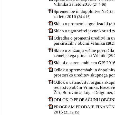
Vrhnika za leto 2016
(24.4.16)
Spremembe in dopolnitve Načrta
za leto 2016
(24.4.16)
Sklep o prometni signalizaciji
(8.3
Sklep o ugotovitvi javne koristi z
Odredba o prometni ureditvi in u
parkiriščih v občini Vrhnika
(28.2
Sklep o znižanju višine povračila 
zemeljskega plina na Vrhniki
(28.
Sklepi o spremembi cen GJS 201
Odlok o spremembah in dopolnitv
prostorsko ureditev skupnega pom
Odlok o ustanovitvi organa skup
redarstvo občin Vrhnika, Brezovi
Žiri, Borovnica, Log - Dragomer,
ODLOK O PRORAČUNU OBČINE
PROGRAM PRODAJE FINANČN
2016
(21.12.15)