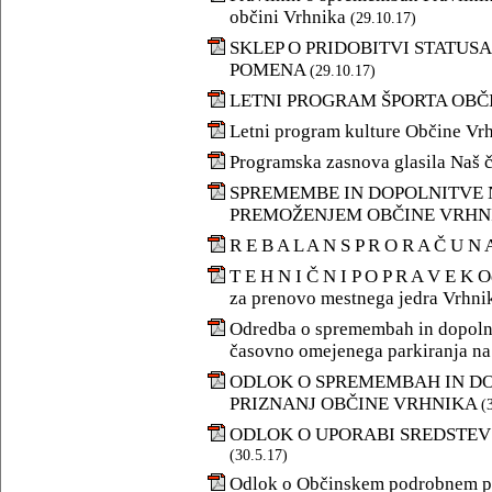
občini Vrhnika
(29.10.17)
SKLEP O PRIDOBITVI STATU
POMENA
(29.10.17)
LETNI PROGRAM ŠPORTA OBČI
Letni program kulture Občine Vrh
Programska zasnova glasila Naš 
SPREMEMBE IN DOPOLNITVE 
PREMOŽENJEM OBČINE VRHNI
R E B A L A N S P R O R A Č U N 
T E H N I Č N I P O P R A V E K
za prenovo mestnega jedra Vrhnik
Odredba o spremembah in dopolni
časovno omejenega parkiranja na 
ODLOK O SPREMEMBAH IN D
PRIZNANJ OBČINE VRHNIKA
(
ODLOK O UPORABI SREDSTEV
(30.5.17)
Odlok o Občinskem podrobnem pr