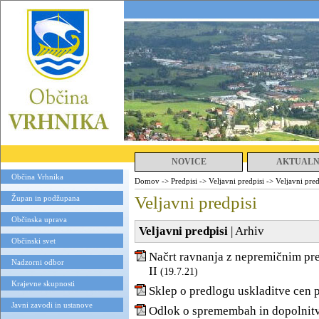
NOVICE
AKTUAL
Občina Vrhnika
Domov
->
Predpisi
->
Veljavni predpisi
->
Veljavni pred
Veljavni predpisi
Župan in podžupana
Občinska uprava
Veljavni predpisi
|
Arhiv
Občinski svet
Načrt ravnanja z nepremičnim pr
Nadzorni odbor
II
(19.7.21)
Krajevne skupnosti
Sklep o predlogu uskladitve cen 
Javni zavodi in ustanove
Odlok o spremembah in dopolnitv