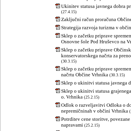
Ukinitev statusa javnega dobra pri
(27.4.15)
Zaključni račun proračuna Občine
Strategija razvoja turizma v obč
Sklep o začetku priprave spreme
Osnovne šole Pod Hruševco na V
Sklep o začetku priprave Občinsk
konservatorskega načrta za preno
(30.3.15)
Sklep o začetku priprave spreme
načrtu Občine Vrhnika
(30.3.15)
Sklep o ukinitvi statusa javnega d
Sklep o ukinitvi statusa grajeneg
o. Vrhnika
(25.2.15)
Odlok o razveljavitvi Odloka o d
nepremičninah v občini Vrhnika
(
Potrditev cene storitve, povezane
napravami
(25.2.15)