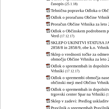
časopis
(25.1.18)
Tehnična popravka Odloka o Obč
Odlok o proračunu Občine Vrhnik
Proračun Občine Vrhnika za leto 2
Odlok o Občinskem podrobnem pro
Verd
(17.12.17)
SKLEP O UKINITVI STATUSA JAV
2858/8 in 2858/9, obe k.o. Vrhni
Sklep o vrednosti točke za odmer
območju Občine Vrhnika za leto 
Odlok o spremembah in dopolnitv
Vrhniki
(17.12.17)
Odlok o spremembi območja nasel
občinski meji med Občino Vrhnik
Odlok o spremembah in dopolnitv
trgovski center Spar na Vrhniki
(1
Sklep v zadevi: Predlog uskladit
Pravilnik o spremembah Pravilnik