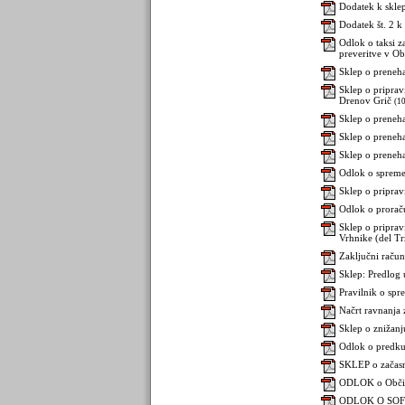
Dodatek k sklep
Dodatek št. 2 k
Odlok o taksi 
preveritve v Ob
Sklep o preneha
Sklep o pripra
Drenov Grič
(10
Sklep o preneha
Sklep o preneha
Sklep o preneha
Odlok o spremem
Sklep o priprav
Odlok o prorač
Sklep o pripra
Vrhnike (del Tr
Zaključni raču
Sklep: Predlog 
Pravilnik o sp
Načrt ravnanja
Sklep o znižanj
Odlok o predku
SKLEP o začasn
ODLOK o Občins
ODLOK O SOF