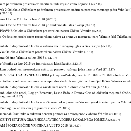
kem podrobnem prostorskem načrtu za industrijsko cono Tojnice 1
(26.2.18)
vek 2 Odloka o Občinskem podrobnem prostorskem načrtu za prenovo mestnega jedra Vrhnike (d
)
(26.2.18)
čuna Občine Vrhnika za leto 2018
(26.2.18)
una Občine Vrhnika za leto 2018 po funkcionalni klasifikaciji
(26.2.18)
AVKE Odloka o Občinskem prostorskem načrtu Občine Vrhnika
(15.2.18)
bčinskem podrobnem prostorskem načrtu za prenovo mestnega jedra Vrhnike (del Tržaška ce
bah in dopolnitvah Odloka o ustanovitvi in izdajanju glasila Naš časopis
(25.1.18)
vka Odloka o Občinskem prostorskem načrtu Občine Vrhnika
(3.1.18)
unu Občine Vrhnika za leto 2018
(18.12.17)
 Vrhnika za leto 2018 po funkcionalni klasifikaciji
(18.12.17)
kem podrobnem prostorskem načrtu za prenovo vaškega jedra naselja Verd
(17.12.17)
TVI STATUSA JAVNEGA DOBRA pri nepremičninah, parc. št. 2858/8 in 2858/9, obe k.o. Vrh
sti točke za odmero nadomestila za uporabo stavbnih zemljišč na območju Občine Vrhnika za let
mbah in dopolnitvah Odloka o zazidalnem načrtu Gabrče 2 na Vrhniki
(17.12.17)
mbi območja naselij Log pri Brezovici, Lesno Brdo in Drenov Grič ob občinski meji med Občin
Dragomer
(6.11.17)
mbah in dopolnitvah Odloka o občinskem lokacijskem načrtu za trgovski center Spar na Vrhniki
 Predlog uskladitve cen programov v vrtcu
(29.10.17)
remembah Pravilnika o enkratni denarni pomoči za novorojence v občini Vrhnika
(29.10.17)
DOBITVI STATUSA GRAJENEGA JAVNEGA DOBRA LOKALNEGA POMENA
(29.10.17)
AM ŠPORTA OBČINE VRHNIKA ZA LETO 2018
(29.10.17)