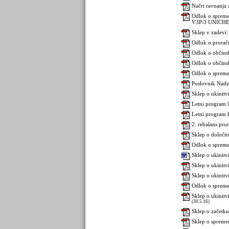
Načrt ravnanja
Odlok o spreme
V3P/3 UNICHEM
Sklep v zadevi:
Odlok o prorač
Odlok o občins
Odlok o občin
Odlok o spreme
Poslovnik Nadz
Sklep o ukinitv
Letni program 
Letni program 
2. rebalans pro
Sklep o določit
Odlok o spreme
Sklep o ukinitv
Sklep o ukinitv
Sklep o ukinitv
Odlok o spremem
Sklep o ukinitv
(30.5.16)
Sklep o začetk
Sklep o spreme