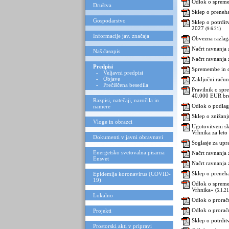
Odlok o spreme
Društva
Sklep o preneha
Gospodarstvo
Sklep o potrdit
2027
(9.6.21)
Informacije jav. značaja
Obvezna razlag
Načrt ravnanja
Naš časopis
Načrt ravnanja
Predpisi
Spremembe in d
-
Veljavni predpisi
-
Objave
Zaključni raču
-
Prečiščena besedila
Pravilnik o sp
40.000 EUR b
Razpisi, natečaji, naročila in
Odlok o podlag
namere
Sklep o znižanj
Vloge in obrazci
Ugotovitveni sk
Vrhnika za leto
Dokumenti v javni obravnavi
Soglasje za upr
Energetsko svetovalna pisarna
Načrt ravnanja
Ensvet
Načrt ravnanja
Sklep o preneha
Epidemija koronavirus (COVID-
19)
Odlok o spreme
Vrhnika«
(5.1.21
Lokalno
Odlok o prorač
Odlok o prorač
Projekti
Sklep o potrdi
Prostorski akti v pripravi