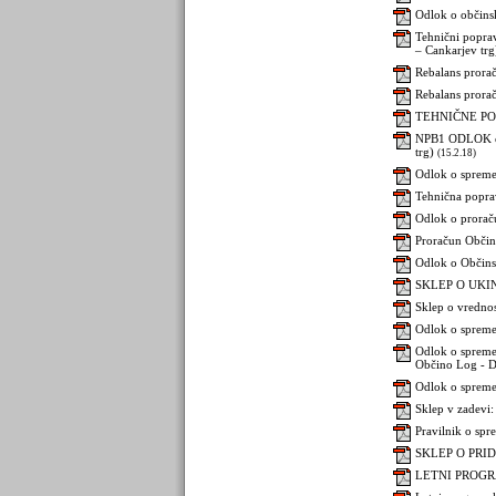
Odlok o občins
Tehnični popra
– Cankarjev trg
Rebalans prora
Rebalans prorač
TEHNIČNE POPR
NPB1 ODLOK o O
trg)
(15.2.18)
Odlok o spremem
Tehnična popra
Odlok o prorač
Proračun Občine
Odlok o Občins
SKLEP O UKINI
Sklep o vredno
Odlok o spreme
Odlok o spreme
Občino Log - 
Odlok o spreme
Sklep v zadevi:
Pravilnik o sp
SKLEP O PRI
LETNI PROGR