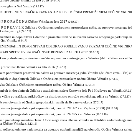
kulture Občine Vrhnika za leto 2018
(24.9.17)
ova glasila Naš časopis
(24.9.17)
N DOPOLNITVE NAČRTA RAVNANJA Z NEPREMIČNIM PREMOŽENJEM OBČINE VRHNI
S P R O R A Č U N A Občine Vrhnika za leto 2017
(24.9.17)
I P O P R A V E K Odloka o Občinskem podrobnem prostorskem načrtu za prenovo mestnega jed
 Cankarjev trg)
(24.9.17)
membah in dopolnitvah Odredbe o prometni ureditvi in uvedbi časovno omejenega parkiranja na
bčini Vrhnika
(6.9.17)
EMEMBAH IN DOPOLNITVAH ODLOKA O PODELJEVANJU PRIZNANJ OBČINE VRHNIK
RABI SREDSTEV PRORAČUNSKE REZERVE ZA LETO 2017
(30.5.17)
kem podrobnem prostorskem načrtu za prenovo mestnega jedra Vrhnike (del Tržaška cesta – Can
n proračuna Občine Vrhnika za leto 2016
(23.4.17)
kem podrobnem prostorskem načrtu za prenovo mestnega jedra Vrhnike (del Stara cesta - Vas)
(2
mbah in dopolnitvah Odloka o Občinskem prostorskem načrtu Občine Vrhnika
(27.3.17)
vka Odloka o Občinskem prostorskem načrtu Občine Vrhnika
(27.3.17)
mbah in dopolnitvah Odloka o zazidalnem načrtu Osnovne šole Pod Hruševco na Vrhniki
(27.2.1
u višine povračila za priključitev na distribucijsko omrežje zemeljskega plina na Vrhniki
(27.2.17)
b cen obveznih občinskih gospodarskih javnih služb varstva okolja
(27.2.17)
i statusa javnega dobra pri nepremičnini, parc. št. 2001/2 k.o. Zaplana (2000)
(18.12.16)
i statusa javnega dobra pri nepremičnini, parc. št. 2669/5 k.o. Vrhnika
(18.12.16)
asno prenehanje mandata članici Občinskega sveta Občine Vrhnika in Potrditev nadomestnega ma
ta Občine Vrhnika
(18.12.16)
sti točke za odmero nadomestila za uporabo stavbnih zemljišč na območju Občine Vrhnika za let