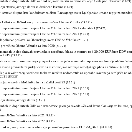
mbah in dopolnitvah Odloka o lokacijskem načrtu za rekonstrukcijo Ceste pod Hruševco
(9.6.21)
nju statusa javnega dobra in družbene lastnine
(9.6.21)
vi sestave skupne liste kandidatov za člane Razvojnega sveta Ljubljanske urbane regije za mand
a Odloka o Občinskem prostorskem načrtu Občine Vrhnika
(24.5.21)
 z nepremičnim premoženjem Občine Vrhnika za leto 2021 - dodatek I
(12.4.21)
 z nepremičnim premoženjem Občine Vrhnika za leto 2021
(1.4.21)
opolnitve poslovnika Občinskega sveta Občine Vrhnika
(28.3.21)
n proračuna Občine Vrhnika za leto 2020
(21.3.21)
remembah in dopolnitvah pravilnika o naročanju blaga in storitev pod 20.000 EUR brez DDV oz
rez DDV
(19.3.21)
ah za odmero komunalnega prispevka za obstoječo komunalno opremo za območje občine Vrhn
u višine povračila za priključitev na distribucijsko omrežje zemeljskega plina na Vrhniki
(2.3.21)
lep o revalorizaciji vrednosti točke za izračun nadomestila za uporabo stavbnega zemljišča na 
 2021
(15.2.21)
avljanje stavb v Močilniku in na Tržaški cesti 23
(8.2.21)
 z nepremičnim premoženjem Občine Vrhnika za leto 2021
(5.1.21)
 z nepremičnim premoženjem Občine Vrhnika za leto 2022
(5.1.21)
nju statusa javnega dobra
(5.1.21)
mbah in dopolnitvah Odloka o ustanovitvi javnega zavoda »Zavod Ivana Cankarja za kulturo, šp
)
unu Občine Vrhnika za leto 2021
(4.1.21)
unu Občine Vrhnika za leto 2022
(4.1.21)
tvi lokacijske preveritve za območje posamične poselitve v EUP ZA_3650
(20.12.20)