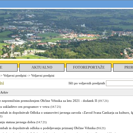
E
AKTUALNO
FOTOREPORTAŽE
PRI
->
Veljavni predpisi
->
Veljavni predpisi
isi
Išči po veljavnih predpisih
|
Arhiv
 z nepremičnim premoženjem Občine Vrhnika za leto 2021 - dodatek II
(19.7.21)
gu uskladitve cen programov v vrtcu
(14.7.21)
mbah in dopolnitvah Odloka o ustanovitvi javnega zavoda »Zavod Ivana Cankarja za kulturo, šp
21)
nju statusa javnega dobra
(14.7.21)
mbah in dopolnitvah odloka o podeljevanju priznanj Občine Vrhnika
(9.6.21)