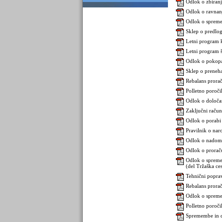
Odlok o zbiran
Odlok o ravnanj
Odlok o spreme
Sklep o predlo
Letni program 
Letni program 
Odlok o pokopa
Sklep o preneha
Rebalans prora
Polletno poroč
Odlok o določan
Zaključni raču
Odlok o porabi 
Pravilnik o na
Odlok o nadome
Odlok o prorač
Odlok o spreme
(del Tržaška ce
Tehnični popra
Rebalans prora
Odlok o spreme
Polletno poroč
Spremembe in d