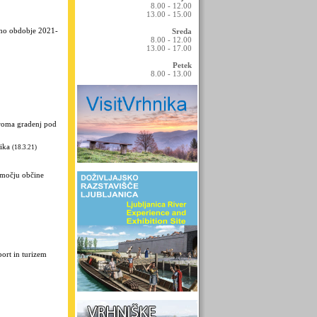
8.00 - 12.00
13.00 - 15.00
atno obdobje 2021-
Sreda
8.00 - 12.00
13.00 - 17.00
Petek
8.00 - 13.00
iroma gradenj pod
ika
(18.3.21)
območju občine
ort in turizem