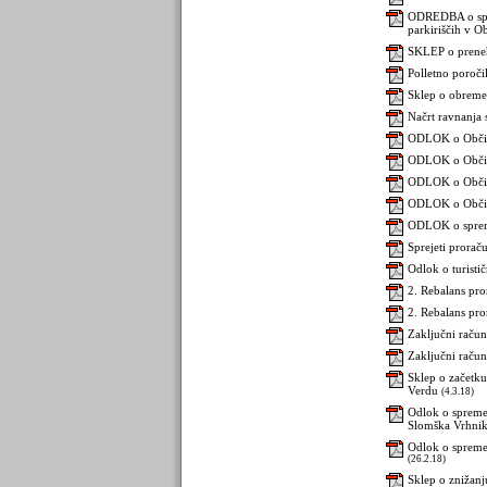
ODREDBA o spre
parkiriščih v O
SKLEP o preneha
Polletno poroči
Sklep o obremen
Načrt ravnanja
ODLOK o Občin
ODLOK o Občin
ODLOK o Občins
ODLOK o Občins
ODLOK o spreme
Sprejeti prorač
Odlok o turisti
2. Rebalans pr
2. Rebalans pro
Zaključni raču
Zaključni račun
Sklep o začetku
Verdu
(4.3.18)
Odlok o spreme
Slomška Vrhni
Odlok o spreme
(26.2.18)
Sklep o znižanj