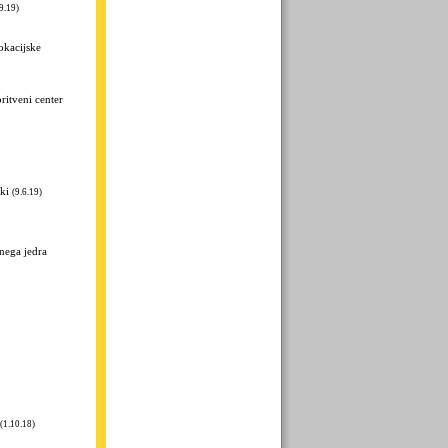
.9.19)
okacijske
itveni center
ki
(9.6.19)
nega jedra
(1.10.18)