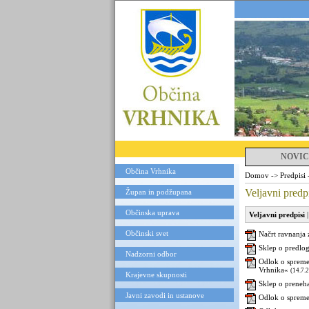
NOVIC
Občina Vrhnika
Domov
->
Predpisi
Veljavni predp
Župan in podžupana
Občinska uprava
Veljavni predpisi
Občinski svet
Načrt ravnanja
Sklep o predlo
Nadzorni odbor
Odlok o spreme
Vrhnika«
(14.7.
Krajevne skupnosti
Sklep o preneha
Javni zavodi in ustanove
Odlok o spreme