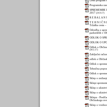
Letni program 
Programska zasn
SPREMEMBE I
2017
(24.9.17)
R E B A L A N 
T E H N I Č N 
Tržaška cesta –
Odredba o spre
parkiriščih v O
ODLOK O SPR
ODLOK O UPO
Odlok o Občins
(30.5.17)
Zaključni raču
odlok o Občins
Odlok o spreme
Tehnična popra
Odlok o spreme
Sklep o znižanj
Sklepi spremem
Sklep o ukinitv
Sklep o ukinitv
Sklepa - Predč
Občinskega sve
Sklep o vredno