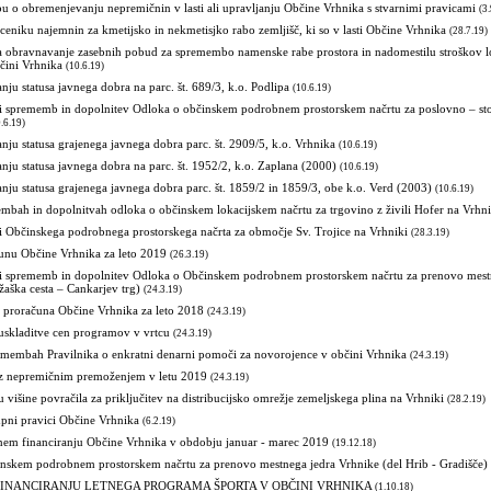
u o obremenjevanju nepremičnin v lasti ali upravljanju Občine Vrhnika s stvarnimi pravicami
(3
 ceniku najemnin za kmetijsko in nekmetisjko rabo zemljišč, ki so v lasti Občine Vrhnika
(28.7.19)
za obravnavanje zasebnih pobud za spremembo namenske rabe prostora in nadomestilu stroškov l
čini Vrhnika
(10.6.19)
nju statusa javnega dobra na parc. št. 689/3, k.o. Podlipa
(10.6.19)
vi sprememb in dopolnitev Odloka o občinskem podrobnem prostorskem načrtu za poslovno – stor
.6.19)
nju statusa grajenega javnega dobra parc. št. 2909/5, k.o. Vrhnika
(10.6.19)
nju statusa javnega dobra na parc. št. 1952/2, k.o. Zaplana (2000)
(10.6.19)
nju statusa grajenega javnega dobra parc. št. 1859/2 in 1859/3, obe k.o. Verd (2003)
(10.6.19)
bah in dopolnitvah odloka o občinskem lokacijskem načrtu za trgovino z živili Hofer na Vrhni
i Občinskega podrobnega prostorskega načrta za območje Sv. Trojice na Vrhniki
(28.3.19)
unu Občine Vrhnika za leto 2019
(26.3.19)
vi sprememb in dopolnitev Odloka o Občinskem podrobnem prostorskem načrtu za prenovo mest
žaška cesta – Cankarjev trg)
(24.3.19)
n proračuna Občine Vrhnika za leto 2018
(24.3.19)
uskladitve cen programov v vrtcu
(24.3.19)
remembah Pravilnika o enkratni denarni pomoči za novorojence v občini Vrhnika
(24.3.19)
 z nepremičnim premoženjem v letu 2019
(24.3.19)
u višine povračila za priključitev na distribucijsko omrežje zemeljskega plina na Vrhniki
(28.2.19)
pni pravici Občine Vrhnika
(6.2.19)
em financiranju Občine Vrhnika v obdobju januar - marec 2019
(19.12.18)
kem podrobnem prostorskem načrtu za prenovo mestnega jedra Vrhnike (del Hrib - Gradišče)
INANCIRANJU LETNEGA PROGRAMA ŠPORTA V OBČINI VRHNIKA
(1.10.18)