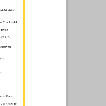
KA ZA LETO
ra Vrhnike (del
 javnih
A
(30.5.17)
karjev trg)
3.4.17)
7)
ndata članu
o 2017
(18.12.16)