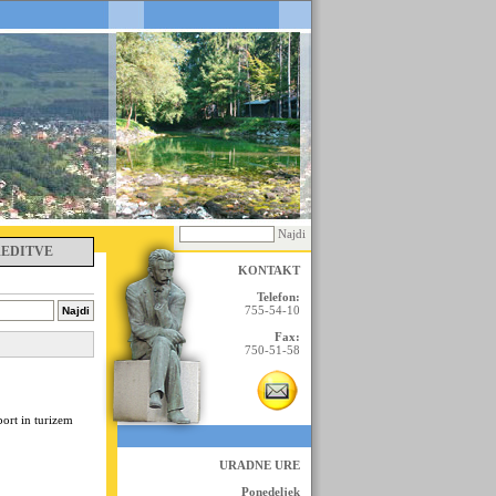
Najdi
REDITVE
KONTAKT
Telefon:
755-54-10
Fax:
750-51-58
ort in turizem
URADNE URE
Ponedeljek