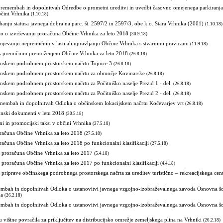
membah in dopolnitvah Odredbe o prometni ureditvi in uvedbi časovno omejenega parkiranja
bčini Vrhnika
(1.10.18)
nju statusa javnega dobra na parc. št. 2597/2 in 2597/3, obe k.o. Stara Vrhnika (2001)
(1.10.18)
lo o izvrševanju proračuna Občine Vrhnika za leto 2018
(30.9.18)
jevanju nepremičnin v lasti ali upravljanju Občine Vrhnika s stvarnimi pravicami
(11.9.18)
 s premičnim premoženjem Občine Vrhnika za leto 2018
(26.8.18)
skem podrobnem prostorskem načrtu Tojnice 3
(26.8.18)
skem podrobnem prostorskem načrtu za območje Kovinarske
(26.8.18)
kem podrobnem prostorskem načrtu za Počitniško naselje Prezid 1 - del.
(26.8.18)
kem podrobnem prostorskem načrtu za Počitniško naselje Prezid 2 - del.
(26.8.18)
mbah in dopolnitvah Odloka o občinskem lokacijskem načrtu Kočevarjev vrt
(26.8.18)
unski dokumenti v letu 2018
(30.5.18)
čni in promocijski taksi v občini Vrhnika
(27.5.18)
oračuna Občine Vrhnika za leto 2018
(27.5.18)
računa Občine Vrhnika za leto 2018 po funkcionalni klasifikaciji
(27.5.18)
n proračuna Občine Vrhnika za leto 2017
(5.4.18)
 proračuna Občine Vrhnika za leto 2017 po funkcionalni klasifikaciji
(4.4.18)
 priprave občinskega podrobnega prostorskega načrta za ureditev turistično – rekreacijskega cent
mbah in dopolnitvah Odloka o ustanovitvi javnega vzgojno-izobraževalnega zavoda Osnovna šo
ka
(26.2.18)
mbah in dopolnitvah Odloka o ustanovitvi javnega vzgojno-izobraževalnega zavoda Osnovna šo
u višine povračila za priključitev na distribucijsko omrežje zemeljskega plina na Vrhniki
(26.2.18)