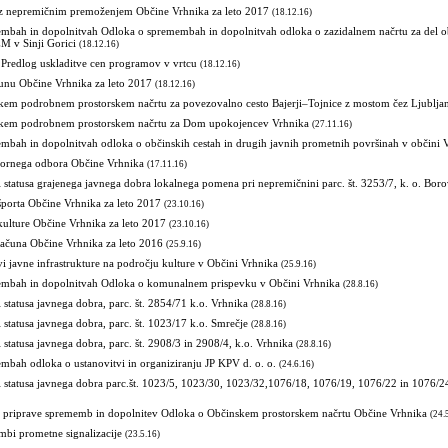
 z nepremičnim premoženjem Občine Vrhnika za leto 2017
(18.12.16)
mbah in dopolnitvah Odloka o spremembah in dopolnitvah odloka o zazidalnem načrtu za del o
 v Sinji Gorici
(18.12.16)
 Predlog uskladitve cen programov v vrtcu
(18.12.16)
unu Občine Vrhnika za leto 2017
(18.12.16)
kem podrobnem prostorskem načrtu za povezovalno cesto Bajerji–Tojnice z mostom čez Ljublja
skem podrobnem prostorskem načrtu za Dom upokojencev Vrhnika
(27.11.16)
mbah in dopolnitvah odloka o občinskih cestah in drugih javnih prometnih površinah v občini 
ornega odbora Občine Vrhnika
(17.11.16)
i statusa grajenega javnega dobra lokalnega pomena pri nepremičnini parc. št. 3253/7, k. o. Bor
športa Občine Vrhnika za leto 2017
(23.10.16)
kulture Občine Vrhnika za leto 2017
(23.10.16)
računa Občine Vrhnika za leto 2016
(25.9.16)
vi javne infrastrukture na področju kulture v Občini Vrhnika
(25.9.16)
mbah in dopolnitvah Odloka o komunalnem prispevku v Občini Vrhnika
(28.8.16)
i statusa javnega dobra, parc. št. 2854/71 k.o. Vrhnika
(28.8.16)
i statusa javnega dobra, parc. št. 1023/17 k.o. Smrečje
(28.8.16)
i statusa javnega dobra, parc. št. 2908/3 in 2908/4, k.o. Vrhnika
(28.8.16)
bah odloka o ustanovitvi in organiziranju JP KPV d. o. o.
(24.6.16)
i statusa javnega dobra parc.št. 1023/5, 1023/30, 1023/32,1076/18, 1076/19, 1076/22 in 1076/24
u priprave sprememb in dopolnitev Odloka o Občinskem prostorskem načrtu Občine Vrhnika
(24.
mbi prometne signalizacije
(23.5.16)