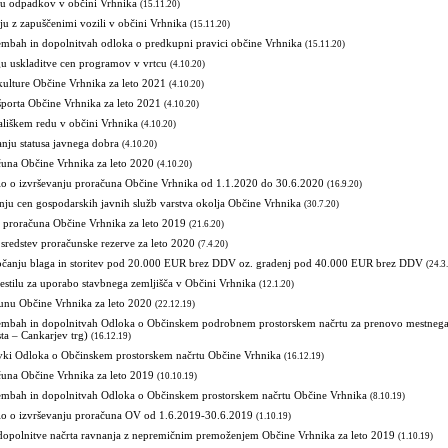
ju odpadkov v občini Vrhnika
(15.11.20)
u z zapuščenimi vozili v občini Vrhnika
(15.11.20)
mbah in dopolnitvah odloka o predkupni pravici občine Vrhnika
(15.11.20)
gu uskladitve cen programov v vrtcu
(4.10.20)
kulture Občine Vrhnika za leto 2021
(4.10.20)
športa Občine Vrhnika za leto 2021
(4.10.20)
liškem redu v občini Vrhnika
(4.10.20)
nju statusa javnega dobra
(4.10.20)
čuna Občine Vrhnika za leto 2020
(4.10.20)
ilo o izvrševanju proračuna Občine Vrhnika od 1.1.2020 do 30.6.2020
(16.9.20)
ju cen gospodarskih javnih služb varstva okolja Občine Vrhnika
(30.7.20)
n proračuna Občine Vrhnika za leto 2019
(21.6.20)
sredstev proračunske rezerve za leto 2020
(7.4.20)
ročanju blaga in storitev pod 20.000 EUR brez DDV oz. gradenj pod 40.000 EUR brez DDV
(24.3
stilu za uporabo stavbnega zemljišča v Občini Vrhnika
(12.1.20)
unu Občine Vrhnika za leto 2020
(22.12.19)
mbah in dopolnitvah Odloka o Občinskem podrobnem prostorskem načrtu za prenovo mestnega
sta – Cankarjev trg)
(16.12.19)
vki Odloka o Občinskem prostorskem načrtu Občine Vrhnika
(16.12.19)
čuna Občine Vrhnika za leto 2019
(10.10.19)
mbah in dopolnitvah Odloka o Občinskem prostorskem načrtu Občine Vrhnika
(8.10.19)
ilo o izvrševanju proračuna OV od 1.6.2019-30.6.2019
(1.10.19)
opolnitve načrta ravnanja z nepremičnim premoženjem Občine Vrhnika za leto 2019
(1.10.19)