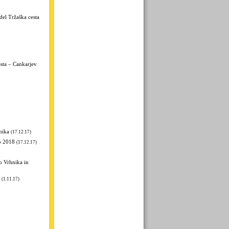
el Tržaška cesta
sta – Cankarjev
nika
(17.12.17)
o 2018
(17.12.17)
o Vrhnika in
(1.11.17)