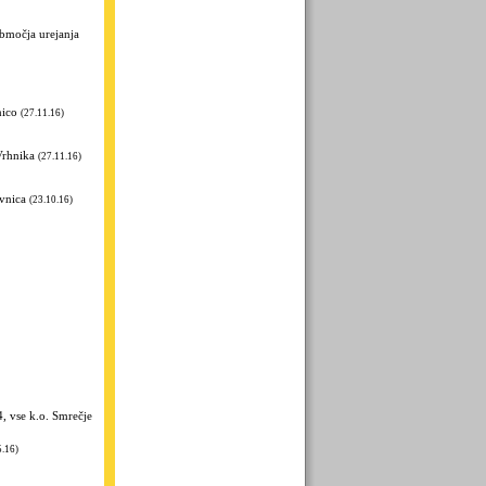
bmočja urejanja
nico
(27.11.16)
Vrhnika
(27.11.16)
ovnica
(23.10.16)
, vse k.o. Smrečje
5.16)