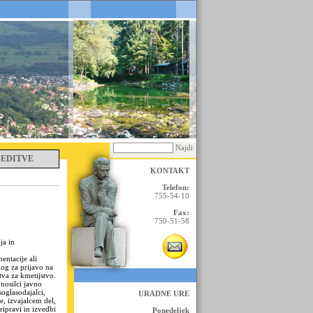
Najdi
REDITVE
KONTAKT
Telefon:
755-54-10
Fax:
750-51-58
ja in
entacije ali
log za prijavo na
tva za kmetijstvo.
nosilci javno
oglasodajalci,
URADNE URE
, izvajalcem del,
ipravi in izvedbi
Ponedeljek