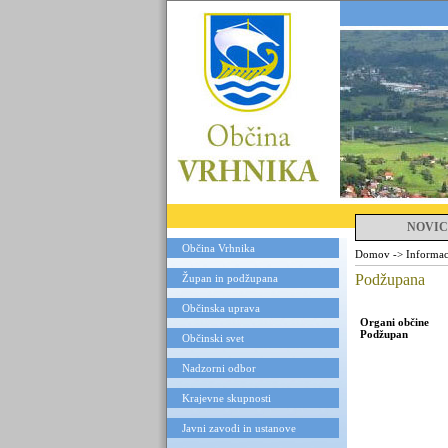
NOVIC
Občina Vrhnika
Domov
->
Informaci
Podžupana
Župan in podžupana
Občinska uprava
Organi občine
Podžupan
Občinski svet
Nadzorni odbor
Krajevne skupnosti
Javni zavodi in ustanove