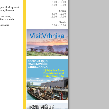
8.00 - 12.00
13.00 - 15.00
ajevnih skupnosti
r na njihovem
Sreda
8.00 - 12.00
h zavodov,
13.00 - 17.00
ukture v vseh
Petek
področja
8.00 - 13.00