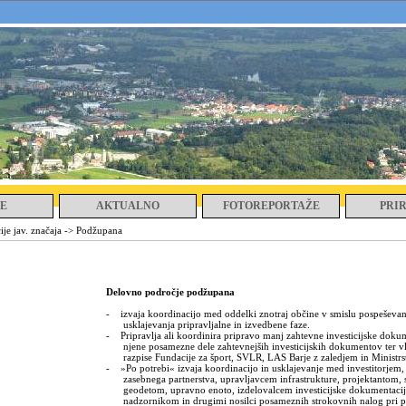
E
AKTUALNO
FOTOREPORTAŽE
PRI
je jav. značaja
->
Podžupana
Delovno področje podžupana
-
izvaja koordinacijo med oddelki znotraj občine v smislu pospeševan
usklajevanja pripravljalne in izvedbene faze.
-
Pripravlja ali koordinira pripravo manj zahtevne investicijske dokum
njene posamezne dele zahtevnejših investicijskih dokumentov ter v
razpise Fundacije za šport, SVLR, LAS Barje z zaledjem in Ministrs
-
»Po potrebi« izvaja koordinacijo in usklajevanje med investitorjem, 
zasebnega partnerstva, upravljavcem infrastrukture, projektantom, s
geodetom, upravno enoto, izdelovalcem investicijske dokumentacije
nadzornikom in drugimi nosilci posameznih strokovnih nalog pri pr