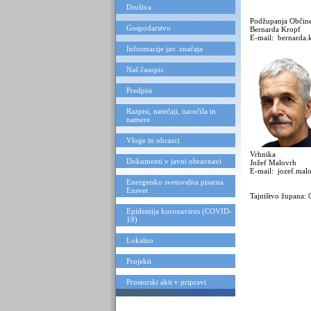
Društva
Podžupanja Občin
Gospodarstvo
Bernarda Kropf
E-mail: bernarda.
Informacije jav. značaja
Naš časopis
Predpisi
Razpisi, natečaji, naročila in
namere
Vloge in obrazci
Vrhnika
Dokumenti v javni obravnavi
Jožef Malovrh
E-mail: jozef.mal
Energetsko svetovalna pisarna
Ensvet
Tajništvo župana:
Epidemija koronavirus (COVID-
19)
Lokalno
Projekti
Prostorski akti v pripravi