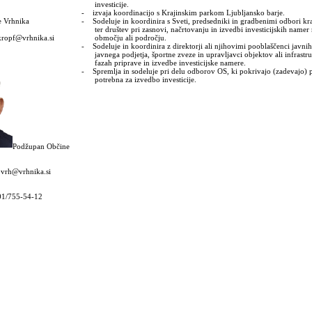
investicije.
-
izvaja koordinacijo s Krajinskim parkom Ljubljansko barje.
e Vrhnika
-
Sodeluje in koordinira s Sveti, predsedniki in gradbenimi odbori kr
ter društev pri zasnovi, načrtovanju in izvedbi investicijskih name
kropf@vrhnika.si
območju ali področju.
-
Sodeluje in koordinira z direktorji ali njihovimi pooblaščenci javni
javnega podjetja, športne zveze in upravljavci objektov ali infrastr
fazah priprave in izvedbe investicijske namere.
-
Spremlja in sodeluje pri delu odborov OS, ki pokrivajo (zadevajo) 
potrebna za izvedbo investicije.
Podžupan Občine
ovrh@vrhnika.si
 01/755-54-12