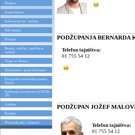
Društva
Gospodarstvo
Informacije jav. značaja
Naš časopis
PODŽUPANJA BERNARDA 
Predpisi
Razpisi, natečaji, naročila in
Telefon tajništva:
namere
01 755 54 12
Vloge in obrazci
Dokumenti v javni obravnavi
Energetsko svetovalna pisarna
Ensvet
Epidemija koronavirus (COVID-
19)
Lokalno
PODŽUPAN JOŽEF MALO
Projekti
Prostorski akti v pripravi
Telefon tajništva:
01 755 54 12