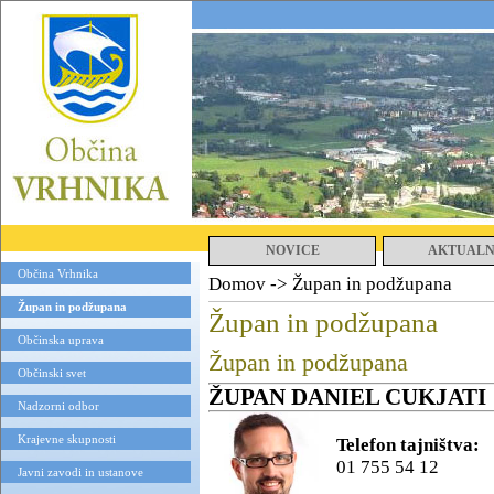
NOVICE
AKTUAL
Občina Vrhnika
Domov
->
Župan in podžupana
Župan in podžupana
Župan in podžupana
Občinska uprava
Župan in podžupana
Občinski svet
ŽUPAN DANIEL CUKJATI
Nadzorni odbor
Krajevne skupnosti
Telefon tajništva:
01 755 54 12
Javni zavodi in ustanove