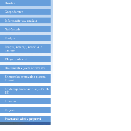
Društva
Gospodarstvo
Informacije jav. značaja
Naš časopis
Predpisi
Razpisi, natečaji, naročila in
namere
Vloge in obrazci
Dokumenti v javni obravnavi
Energetsko svetovalna pisarna
Ensvet
Epidemija koronavirus (COVID-
19)
Lokalno
Projekti
Prostorski akti v pripravi