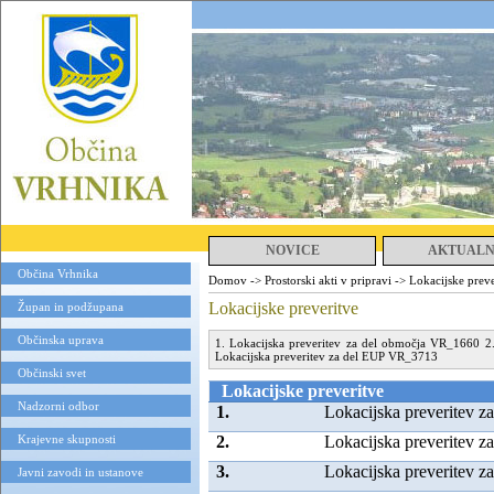
NOVICE
AKTUAL
Občina Vrhnika
Domov
->
Prostorski akti v pripravi
->
Lokacijske preve
Lokacijske preveritve
Župan in podžupana
Občinska uprava
1. Lokacijska preveritev za del območja VR_1660
2
Lokacijska preveritev za del EUP VR_3713
Občinski svet
Lokacijske preveritve
Nadzorni odbor
1.
Lokacijska preveritev 
Krajevne skupnosti
2.
Lokacijska preveritev 
3.
Lokacijska preveritev z
Javni zavodi in ustanove