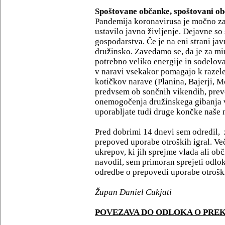
Spoštovane občanke, spoštovani o
Pandemija koronavirusa je močno zare
ustavilo javno življenje. Dejavne so
gospodarstva. Če je na eni strani jav
družinsko. Zavedamo se, da je za mi
potrebno veliko energije in sodelov
v naravi vsekakor pomagajo k razele
kotičkov narave (Planina, Bajerji, Mo
predvsem ob sončnih vikendih, prev
onemogočenja družinskega gibanja v
uporabljate tudi druge končke naše 
Pred dobrimi 14 dnevi sem odredil, 
prepoved uporabe otroških igral. Več
ukrepov, ki jih sprejme vlada ali obč
navodil, sem primoran sprejeti odlo
odredbe o prepovedi uporabe otroški
Župan Daniel Cukjati
POVEZAVA DO ODLOKA O PRE