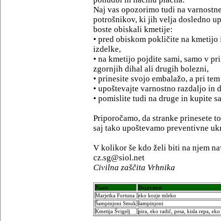
Naj vas opozorimo tudi na varnostne
potrošnikov, ki jih velja dosledno up
boste obiskali kmetije:
• pred obiskom pokličite na kmetijo 
izdelke,
• na kmetijo pojdite sami, samo v p
zgornjih dihal ali drugih bolezni,
• prinesite svojo embalažo, a pri tem
• upoštevajte varnostno razdaljo in
• pomislite tudi na druge in kupite s
Priporočamo, da stranke prinesete t
saj tako upoštevamo preventivne ukre
V kolikor še kdo želi biti na njem 
cz.sg@siol.net
Civilna zaščita Vrhnika
Naziv
Dejavnos
t
Marjetka Fortuna
eko kozje mleko
Šampinjoni Smuk
šampinjoni
Kmetija Švigelj
pira, eko radič, pesa, kisla repa, ek