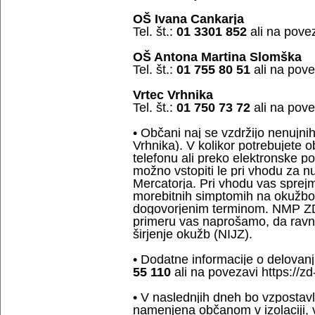
OŠ Ivana Cankarja
Tel. št.:
01 3301 852
ali na povez
OŠ Antona Martina Slomška
Tel. št.:
01 755 80 51
ali na pove
Vrtec Vrhnika
Tel. št.:
01 750 73 72
ali na povez
• Občani naj se vzdržijo nenujn
Vrhnika). V kolikor potrebujete
telefonu ali preko elektronske p
možno vstopiti le pri vhodu za 
Mercatorja. Pri vhodu vas sprejm
morebitnih simptomih na okužbo.
dogovorjenim terminom. NMP ZD 
primeru vas naprošamo, da ravna
širjenje okužb (NIJZ).
• Dodatne informacije o delovanj
55 110
ali na povezavi https://zd-
• V naslednjih dneh bo vzpostavl
namenjena občanom v izolaciji, v