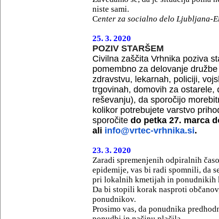
niste sami.
C
enter za socialno delo Ljubljana-
25. 3. 2020
POZIV STARŠEM
Civilna zaščita Vrhnika poziva sta
pomembno za delovanje družbe i
zdravstvu, lekarnah, policiji, voj
trgovinah, domovih za ostarele, de
reševanju), da sporočijo morebit
kolikor potrebujete varstvo priho
sporočite
do petka 27. marca do
ali
info@vrtec-vrhnika.si
.
23. 3. 2020
Zaradi spremenjenih odpiralnih čas
epidemije, vas bi radi spomnili, da s
pri lokalnih kmetijah in ponudnikih 
Da bi stopili korak nasproti občano
ponudnikov.
Prosimo vas, da ponudnika predhodno
ponudbi in načinu plačila.