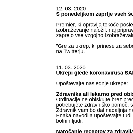
12. 03. 2020
S ponedeljkom zaprtje vseh šo
Premier, ki opravlja tekoče posl
izobraževanje naložil, naj pripr
zaprejo vse vzgojno-izobraževal
"Gre za ukrep, ki prinese za seboj
na Twitterju.
11. 03. 2020
Ukrepi glede koronavirusa S
Upoštevajte naslednje ukrepe:
Zdravnika ali lekarno pred obi
Ordinacije ne obiskujte brez pr
potrebujete zdravniško pomoč, sv
Zdravnik vam bo dal nadaljnja 
Enaka navodila upoštevajte tudi z
bolnih ljudi.
Naročanje receptov za zdravil