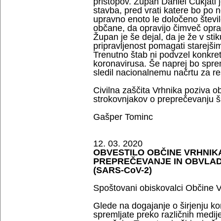
pristopov. Župan Daniel Cukjati je
stavba, pred vrati katere bo po 
upravno enoto le določeno število
občane, da opravijo čimveč oprav
Župan je še dejal, da je že v stik
pripravljenost pomagati starejšim,
Trenutno štab ni podvzel konkret
koronavirusa. Še naprej bo spreml
sledil nacionalnemu načrtu za re
Civilna zaščita Vrhnika poziva o
strokovnjakov o preprečevanju š
Gašper Tominc
12. 03. 2020
OBVESTILO OBČINE VRHNIKA
PREPREČEVANJE IN OBVLA
(SARS-CoV-2)
Spoštovani obiskovalci Občine V
Glede na dogajanje o širjenju k
spremljate preko različnih medijev