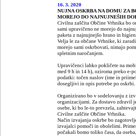
16. 3. 2020
NUJNA OSKRBA NA DOMU ZA B
MOREJO DO NAJNUJNEŠIH DO
Civilna zaščita Občine Vrhnika bo o
sami upravičeno ne morejo do najnuj
paketa z najnujnejšo hrano in higie
Velja le za občane Vrhnike, ki zarad
morejo sami oskrbovati, nimajo pomoč
spletnim naročanjem.
Upravičenci lahko pokličete na mobi
med 9 h in 14 h), oziroma preko e-p
podatki: točen naslov (ime in priime
dosegljivi in opis potrebe po oskrbi.
Organizirano bo v sodelovanju z izv
organizacijami. Za dostavo zdravil j
osebe, ki bo le-to prevzela, zahteva
Civilne zaščite Občine Vrhnika.
Način izvajanja oskrbe bo zagotovlj
izvajalci pomoči in obolelimi. Prim
počakali bomo toliko časa, da oseba