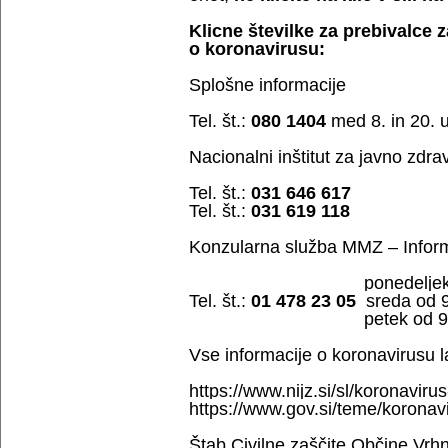
Klicne številke za prebivalce 
o koronavirusu:
Splošne informacije
Tel. št.:
080 1404
med 8. in 20. 
Nacionalni inštitut za javno zdra
Tel. št.:
031 646 617
Tel. št.:
031 619 118
Konzularna služba MMZ – Inform
ponedeljek od 9. 
Tel. št.:
01 478 23 05
sreda od 9.
petek od 9. do 1
Vse informacije o koronavirusu l
https://www.nijz.si/sl/koronaviru
https://www.gov.si/teme/koronav
Štab Civilne zaščite Občine Vrh