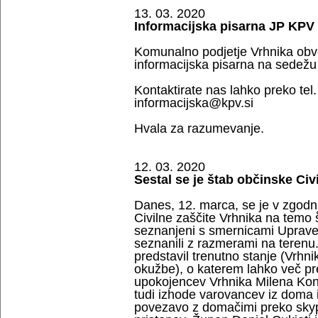
13. 03. 2020
Informacijska pisarna JP KPV
Komunalno podjetje Vrhnika obve
informacijska pisarna na sedežu 
Kontaktirate nas lahko preko tel.
informacijska@kpv.si
Hvala za razumevanje.
12. 03. 2020
Sestal se je štab občinske Civ
Danes, 12. marca, se je v zgodnji
Civilne zaščite Vrhnika na temo š
seznanjeni s smernicami Uprave 
seznanili z razmerami na terenu.
predstavil trenutno stanje (Vrhnik
okužbe), o katerem lahko več pr
upokojencev Vrhnika Milena Konč
tudi izhode varovancev iz doma 
povezavo z domačimi preko skypa