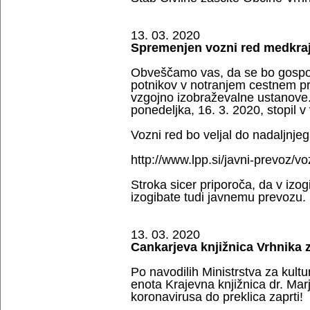
13. 03. 2020
Spremenjen vozni red medkraje
Obveščamo vas, da se bo gospoda
potnikov v notranjem cestnem pr
vzgojno izobraževalne ustanove.
ponedeljka, 16. 3. 2020, stopil v 
Vozni red bo veljal do nadaljnje
http://www.lpp.si/javni-prevoz/vo
Stroka sicer priporoča, da v izo
izogibate tudi javnemu prevozu.
13. 03. 2020
Cankarjeva knjižnica Vrhnika z
Po navodilih Ministrstva za kult
enota Krajevna knjižnica dr. Mar
koronavirusa do preklica zaprti!