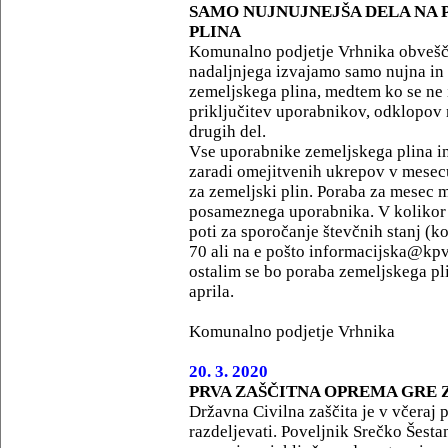
SAMO NUJNUJNEJŠA DELA NA 
PLINA
Komunalno podjetje Vrhnika obvešča,
nadaljnjega izvajamo samo nujna in 
zemeljskega plina, medtem ko se ne 
priključitev uporabnikov, odklopov 
drugih del.
Vse uporabnike zemeljskega plina i
zaradi omejitvenih ukrepov v mesec
za zemeljski plin. Poraba za mesec
posameznega uporabnika. V kolikor n
poti za sporočanje števčnih stanj (k
70 ali na e pošto informacijska@kp
ostalim se bo poraba zemeljskega p
aprila.
Komunalno podjetje Vrhnika
20. 3. 2020
PRVA ZAŠČITNA OPREMA GRE
Državna Civilna zaščita je v včeraj p
razdeljevati. Poveljnik Srečko Šestan