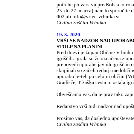
potrebe po varstvu predšolske otroke
23. do 27. marca) nam to sporočite d
002 ali info@vrtec-vrhnika.si.
Civilna zaščita Vrhnika
19. 3. 2020
VRŠI SE NADZOR NAD UPORABO
STOLP NA PLANINI
Pred dnevi je župan Občine Vrhnika 
igriščih. Igrala so že označena z opo
prepovedi uporabe javnih igrišč in o
skupinah so začeli redarji medobčin
uporabo le-teh po celotni občini (Vrt
Gradišče, Tržaška cesta in ostala igr
Obveščamo vas, da je prav tako zaprt
Redarstvo vrši tudi nadzor nad upoš
Prosimo vas, da dosledno upoštevat
Civilna zaščita Vrhnika