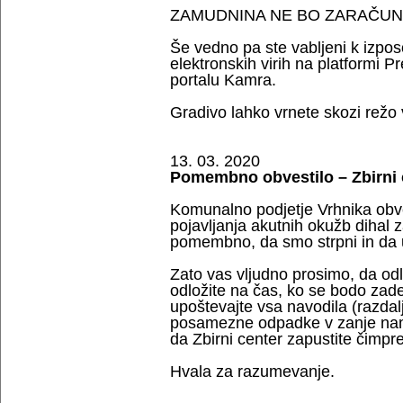
ZAMUDNINA NE BO ZARAČUN
Še vedno pa ste vabljeni k izpos
elektronskih virih na platformi
portalu Kamra.
Gradivo lahko vrnete skozi režo v
13. 03. 2020
Pomembno obvestilo – Zbirni 
Komunalno podjetje Vrhnika ob
pojavljanja akutnih okužb dihal 
pomembno, da smo strpni in da u
Zato vas vljudno prosimo, da odl
odložite na čas, ko se bodo zade
upoštevajte vsa navodila (razdalj
posamezne odpadke v zanje namen
da Zbirni center zapustite čimpre
Hvala za razumevanje.