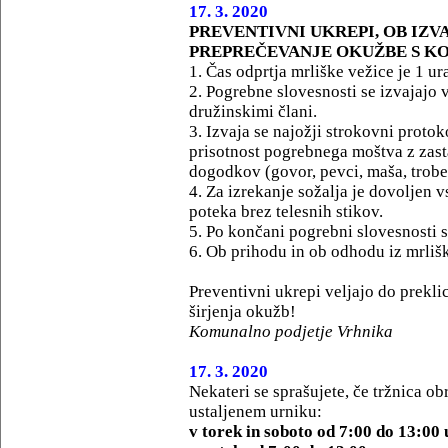
17. 3. 2020
PREVENTIVNI UKREPI, OB IZ
PREPREČEVANJE OKUŽBE S 
1. Čas odprtja mrliške vežice je 1 u
2. Pogrebne slovesnosti se izvajajo
družinskimi člani.
3. Izvaja se najožji strokovni proto
prisotnost pogrebnega moštva z zast
dogodkov (govor, pevci, maša, troben
4. Za izrekanje sožalja je dovoljen 
poteka brez telesnih stikov.
5. Po končani pogrebni slovesnosti s
6. Ob prihodu in ob odhodu iz mrlišk
Preventivni ukrepi veljajo do prekl
širjenja okužb!
Komunalno podjetje Vrhnika
17. 3. 2020
Nekateri se sprašujete, če tržnica o
ustaljenem urniku:
v torek in soboto od 7:00 do 13:00 