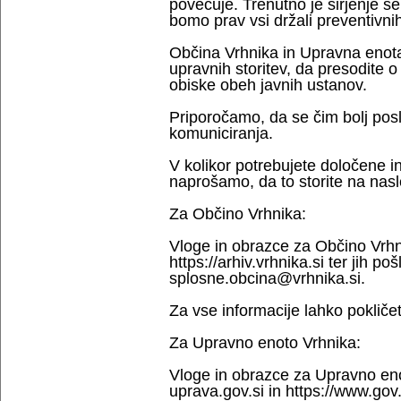
povečuje. Trenutno je širjenje še
bomo prav vsi držali preventivni
Občina Vrhnika in Upravna enot
upravnih storitev, da presodite o
obiske obeh javnih ustanov.
Priporočamo, da se čim bolj pos
komuniciranja.
V kolikor potrebujete določene in
naprošamo, da to storite na nasl
Za Občino Vrhnika:
Vloge in obrazce za Občino Vrhni
https://arhiv.vrhnika.si ter jih p
splosne.obcina@vrhnika.si.
Za vse informacije lahko pokličet
Za Upravno enoto Vrhnika:
Vloge in obrazce za Upravno enoto
uprava.gov.si in https://www.gov