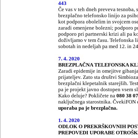
443
Če vas v teh dneh preveva tesnoba, s
brezplačno telefonsko linijo za ps
kot podpora obolelim in svojcem ose
zaradi omenjene bolezni; podporo pri
podporo pri partnerski krizi ali pa 
doživljamo v tem času. Telefonska li
sobotah in nedeljah pa med 12. in 24
7. 4. 2020
BREZPLAČNA TELEFONSKA KLE
Zaradi epidemije in omejitve gibanja s
prijateljev. Zato sta društvi Simbio
brezplačni klepetalnik starejših. Te
pa je projekt javno dostopen vsem 
Kako deluje? Pokličete na
080 38 0
naključnega starostnika. ČvekiFON 
uporaba pa je brezplačna.
1. 4. 2020
ODLOK O PREKRŠKOVNIH POS
PREPOVEDI UPORABE OTROŠK