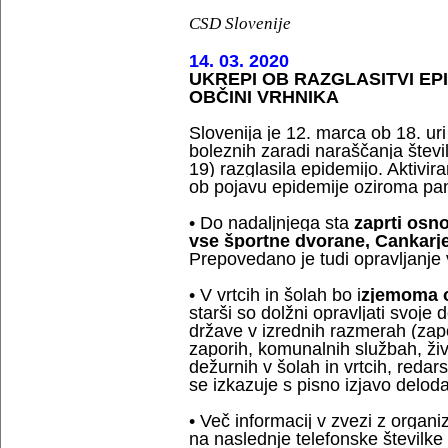
CSD Slovenije
14. 03. 2020
UKREPI OB RAZGLASITVI EP
OBČINI VRHNIKA
Slovenija je 12. marca ob 18. uri
boleznih zaradi naraščanja štev
19) razglasila epidemijo. Aktivira
ob pojavu epidemije oziroma pand
• Do nadaljnjega sta
zaprti osno
vse športne dvorane, Cankarj
Prepovedano je tudi opravljanje
• V vrtcih in šolah bo i
zjemoma o
starši so dolžni opravljati svoje
države v izrednih razmerah (zapos
zaporih, komunalnih službah, živ
dežurnih v šolah in vrtcih, redars
se izkazuje s pisno izjavo deloda
• Več informacij v zvezi z organi
na naslednje telefonske številk