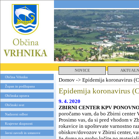
NOVICE
AKTUAL
Občina Vrhnika
Domov
->
Epidemija koronavirus 
Župan in podžupana
Epidemija koronavirus 
Občinska uprava
9. 4. 2020
Občinski svet
ZBIRNI CENTER KPV PONOVN
poročamo vam, da bo Zbirni center V
Nadzorni odbor
Prosimo vas, da si pred vhodom v Zb
Krajevne skupnosti
rokavice in upoštevate varnostno ra
obiskov/dovozov v Zbirni center, vas 
Javni zavodi in ustanove
že doma na grobo ločite po materiali