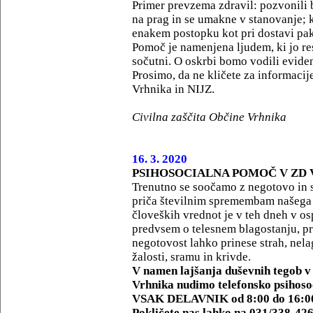
Primer prevzema zdravil: pozvonili 
na prag in se umakne v stanovanje; 
enakem postopku kot pri dostavi pak
Pomoč je namenjena ljudem, ki jo re
sočutni. O oskrbi bomo vodili evide
Prosimo, da ne kličete za informacij
Vrhnika in NIJZ.
Civilna zaščita Občine Vrhnika
16. 3. 2020
PSIHOSOCIALNA POMOČ V ZD
Trenutno se soočamo z negotovo in 
priča številnim spremembam našega
človeških vrednot je v teh dneh v os
predvsem o telesnem blagostanju, p
negotovost lahko prinese strah, nela
žalosti, sramu in krivde.
V namen lajšanja duševnih tegob 
Vrhnika nudimo telefonsko psihos
VSAK DELAVNIK od 8:00 do 16:0
Pokličete nas lahko na 031/338-426