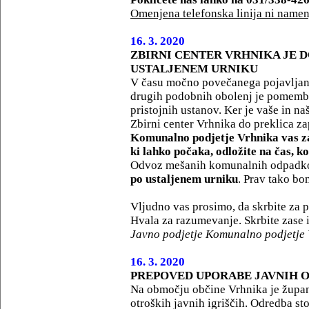
Omenjena telefonska linija ni namen
16. 3. 2020
ZBIRNI CENTER VRHNIKA JE 
USTALJENEM URNIKU
V času močno povečanega pojavljanj
drugih podobnih obolenj je pomembn
pristojnih ustanov. Ker je vaše in 
Zbirni center Vrhnika do preklica za
Komunalno podjetje Vrhnika vas za
ki lahko počaka, odložite na čas, k
Odvoz mešanih komunalnih odpadkov
po ustaljenem urniku
. Prav tako bo
Vljudno vas prosimo, da skrbite za p
Hvala za razumevanje. Skrbite zase i
Javno podjetje Komunalno podjetje V
16. 3. 2020
PREPOVED UPORABE JAVNIH O
Na območju občine Vrhnika je župan
otroških javnih igriščih. Odredba sto