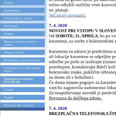
Društva
točno odložili različne vrste kosov
oz. platoje.
Gospodarstvo
Več na tej povezavi.
Informacije jav. značaja
7. 4. 2020
Naš časopis
NOVOST PRI VSTOPU V SLOVE
Predpisi
Od
SOBOTE, 11. APRILA
, bo po v
karantena, za osebe z bolezenskimi 
Razpisi, natečaji, naročila in
namere
Karantena za zdrave je predvidena 
Vloge in obrazci
ali lokacije karantene se odpeljite p
Dokumenti v javni obravnavi
odločbe po pošti se izolirajte (ostan
potrebujete, kontaktirajte Rdeči križ
Energetsko svetovalna pisarna
Ensvet
bolezenske znake, pokličite izbraneg
na domu ali v bolnišnici.
Epidemija koronavirus
Če doma nimate pogojev za karanteno 
(COVID-19)
vam bo zagotovila nadomestno lokaci
Lokalno
Za neupoštevanje navodil je predvi
Povezava do daljšega teksta.
Projekti
Prostorski akti v pripravi
7. 4. 2020
BREZPLAČNA TELEFONSKA ŠT