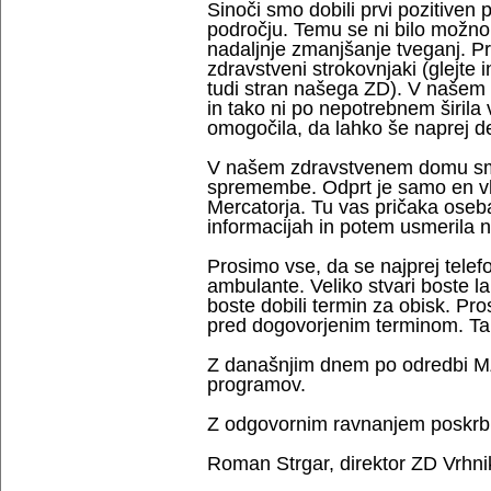
Sinoči smo dobili prvi pozitive
področju. Temu se ni bilo možno 
nadaljnje zmanjšanje tveganj. Pr
zdravstveni strokovnjaki (glejte i
tudi stran našega ZD). V našem
in tako ni po nepotrebnem širil
omogočila, da lahko še naprej d
V našem zdravstvenem domu smo
spremembe. Odprt je samo en vh
Mercatorja. Tu vas pričaka oseb
informacijah in potem usmerila 
Prosimo vse, da se najprej telefo
ambulante. Veliko stvari boste la
boste dobili termin za obisk. Pr
pred dogovorjenim terminom. Tak
Z današnjim dnem po odredbi MZ
programov.
Z odgovornim ravnanjem poskrbi
Roman Strgar, direktor ZD Vrhni