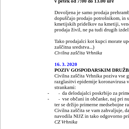
v petek od 7:00 do 13.00 ure
Dovoljena je samo prodaja prehramb
dopuščajo prodajo potrošnikom, in si
kmetijskih pridelkov na kmetiji, vend
prodaja živil, ne pa tudi drugih izdel
Tako prodajalci kot kupci morate upo
zaščitna sredstva...)
Civilna zaščita Vrhnika
16. 3. 2020
POZIV GOSPODARSKIM DRUŽB
Civilna zaščita Vrhnika poziva vse go
razglasitvi epidemije koronavirusa v
strankami:
-
da delodajalci poskrbijo za prim
-
-
vse občani in občanke, naj pri n
-
ter se držijo primerne medsebojne ra
Civilna zaščita se vam zahvaljuje, da
navodila NIJZ in tako odgovorno pri
CZ Vrhnika