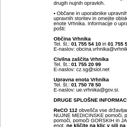
drugih nujnih opravkih.
• Občane in uporabnike upravnih
upravnih storitev in omejite obi
enote Vrhnika. Informacije o upr
pošti:
Občina Vrhnika
Tel. št.:
01 755 54 10
in
01 755 
E-naslov: obcina.vrhnika@vrhnik
Civilna zaščita Vrhnika
Tel. št.:
01 755 20 99
E-naslov: cz.sg@siol.net
Upravna enota Vrhnika
Tel. št.:
01 750 78 50
E-naslov: ue.vrhnika@gov.si.
DRUGE SPLOŠNE INFORMAC
ReCO 112
obvešča vse državljan
NUJNE MEDICINSKE pomoči, 
pomoči, pomoči GORSKIH in JAM
enot,
ne kličite na klic v sili na