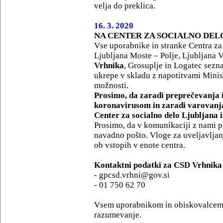
velja do preklica.
16. 3. 2020
NA CENTER ZA SOCIALNO DEL
Vse uporabnike in stranke Centra za 
Ljubljana Moste – Polje, Ljubljana V
Vrhnika
, Grosuplje in Logatec sezn
ukrepe v skladu z napotitvami Minist
možnosti.
Prosimo, da zaradi preprečevanja 
koronavirusom in zaradi varovanja
Center za socialno delo Ljubljana 
Prosimo, da v komunikaciji z nami p
navadno pošto. Vloge za uveljavljan
ob vstopih v enote centra.
Kontaktni podatki za CSD Vrhnika
- gpcsd.vrhni@gov.si
- 01 750 62 70
Vsem uporabnikom in obiskovalcem 
razumevanje.