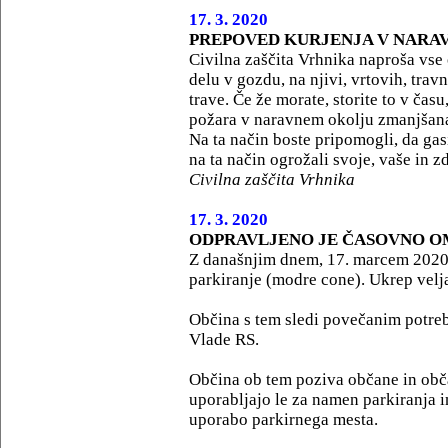
17. 3. 2020
PREPOVED KURJENJA V NARAVI
Civilna zaščita Vrhnika naproša vse 
delu v gozdu, na njivi, vrtovih, travn
trave. Če že morate, storite to v času
požara v naravnem okolju zmanjšan
Na ta način boste pripomogli, da gas
na ta način ogrožali svoje, vaše in zd
Civilna zaščita Vrhnika
17. 3. 2020
ODPRAVLJENO JE ČASOVNO O
Z današnjim dnem, 17. marcem 2020,
parkiranje (modre cone). Ukrep velj
Občina s tem sledi povečanim potre
Vlade RS.
Občina ob tem poziva občane in obča
uporabljajo le za namen parkiranja i
uporabo parkirnega mesta.