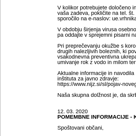
V kolikor potrebujete določeno i
vaša zadeva, pokličite na tel. št
sporočilo na e-naslov: ue.vrhni
V obdobju širjenja virusa osebno 
pa oddajte v sprejemni pisarni na
Pri preprečevanju okužbe s koro
drugih nalezljivih boleznih, ki p
vsakodnevna preventivna ukrepa, 
umivanje rok z vodo in milom ter
Aktualne informacije in navodila
inštituta za javno zdravje:
https://www.nijz.si/sl/pojav-no
Naša skupna dolžnost je, da skr
12. 03. 2020
POMEMBNE INFORMACIJE - K
Spoštovani občani,