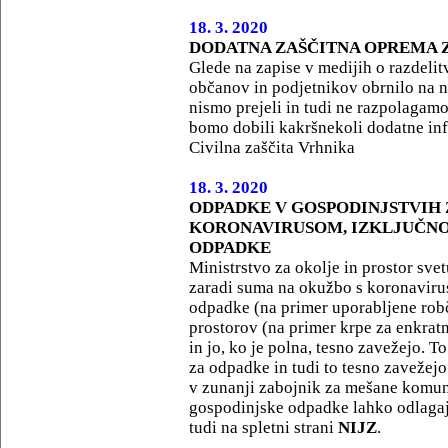
18. 3. 2020
DODATNA ZAŠČITNA OPREMA 
Glede na zapise v medijih o razdelit
občanov in podjetnikov obrnilo na 
nismo prejeli in tudi ne razpolagam
bomo dobili kakršnekoli dodatne in
Civilna zaščita Vrhnika
18. 3. 2020
ODPADKE V GOSPODINJSTVIH Z
KORONAVIRUSOM, IZKLJUČNO
ODPADKE
Ministrstvo za okolje in prostor sv
zaradi suma na okužbo s koronavir
odpadke (na primer uporabljene robč
prostorov (na primer krpe za enkrat
in jo, ko je polna, tesno zavežejo. T
za odpadke in tudi to tesno zavežejo 
v zunanji zabojnik za mešane komu
gospodinjske odpadke lahko odlagaj
tudi na spletni strani
NIJZ
.