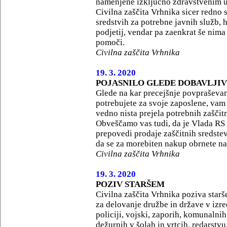
namenjene izključno zdravstvenim 
Civilna zaščita Vrhnika sicer redno 
sredstvih za potrebne javnih služb, 
podjetij, vendar pa zaenkrat še nim
pomoči.
Civilna zaščita Vrhnika
19. 3. 2020
POJASNILO GLEDE DOBAVLJIV
Glede na kar precejšnje povpraševan
potrebujete za svoje zaposlene, vam
vedno nista prejela potrebnih zaščit
Obveščamo vas tudi, da je Vlada RS 
prepovedi prodaje zaščitnih sredste
da se za morebiten nakup obrnete na
Civilna zaščita Vrhnika
19. 3. 2020
POZIV STARŠEM
Civilna zaščita Vrhnika poziva starš
za delovanje družbe in države v izr
policiji, vojski, zaporih, komunalnih
dežurnih v šolah in vrtcih, redarstvu