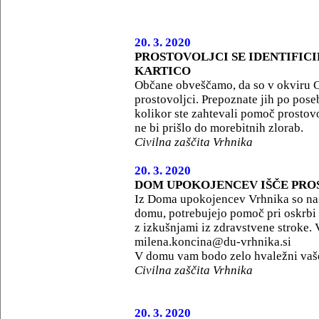
20. 3. 2020
PROSTOVOLJCI SE IDENTIFICI
KARTICO
Občane obveščamo, da so v okviru Ci
prostovoljci. Prepoznate jih po poseb
kolikor ste zahtevali pomoč prostovo
ne bi prišlo do morebitnih zlorab.
Civilna zaščita Vrhnika
20. 3. 2020
DOM UPOKOJENCEV IŠČE PR
Iz Doma upokojencev Vrhnika so nas
domu, potrebujejo pomoč pri oskrbi v
z izkušnjami iz zdravstvene stroke. 
milena.koncina@du-vrhnika.si
V domu vam bodo zelo hvaležni vaš
Civilna zaščita Vrhnika
20. 3. 2020