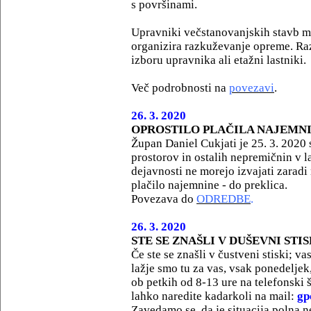
s površinami.
Upravniki večstanovanjskih stavb m
organizira razkuževanje opreme. Raz
izboru upravnika ali etažni lastniki.
Več podrobnosti na
povezavi
.
26. 3. 2020
OPROSTILO PLAČILA NAJEMN
Župan Daniel Cukjati je 25. 3. 2020
prostorov in ostalih nepremičnin v la
dejavnosti ne morejo izvajati zarad
plačilo najemnine - do preklica.
Povezava do
ODREDBE
.
26. 3. 2020
STE SE ZNAŠLI V DUŠEVNI STI
Če ste se znašli v čustveni stiski; va
lažje smo tu za vas, vsak ponedeljek,
ob petkih od 8-13 ure na telefonski 
lahko naredite kadarkoli na mail:
gp
Zavedamo se, da je situacija polna n