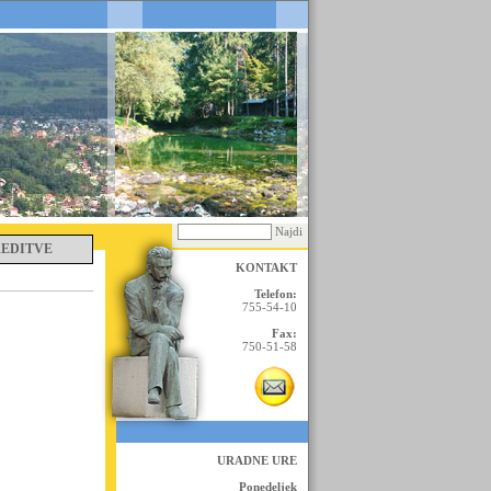
Najdi
REDITVE
KONTAKT
Telefon:
755-54-10
Fax:
750-51-58
URADNE URE
Ponedeljek