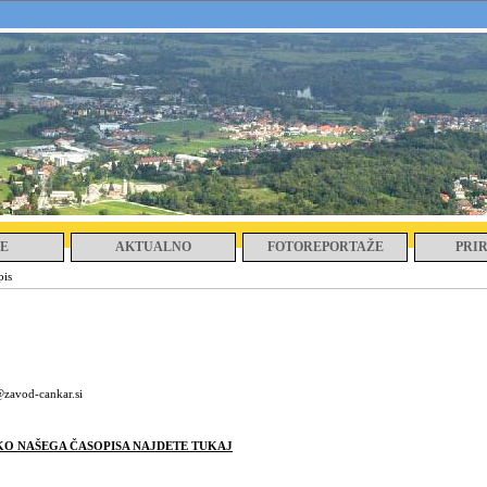
E
AKTUALNO
FOTOREPORTAŽE
PRI
pis
s@zavod-cankar.si
KO NAŠEGA ČASOPISA NAJDETE TUKAJ