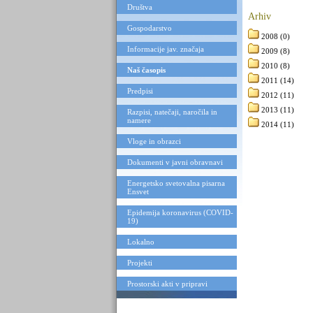
Društva
Arhiv
Gospodarstvo
2008
(0)
Informacije jav. značaja
2009
(8)
2010
(8)
Naš časopis
2011
(14)
Predpisi
2012
(11)
2013
(11)
Razpisi, natečaji, naročila in
namere
2014
(11)
Vloge in obrazci
Dokumenti v javni obravnavi
Energetsko svetovalna pisarna
Ensvet
Epidemija koronavirus (COVID-
19)
Lokalno
Projekti
Prostorski akti v pripravi