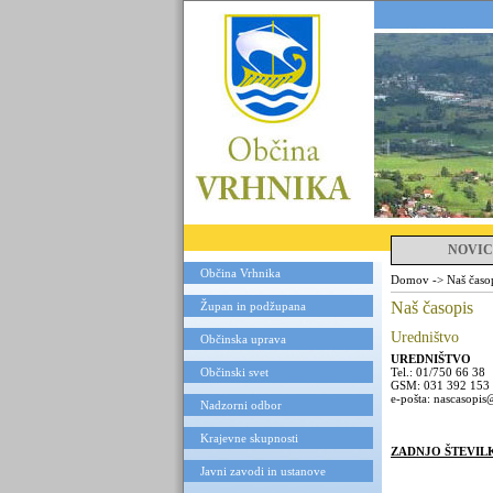
NOVIC
Občina Vrhnika
Domov
->
Naš časo
Naš časopis
Župan in podžupana
Uredništvo
Občinska uprava
UREDNIŠTVO
Občinski svet
Tel.: 01/750 66 38
GSM: 031 392 153
e-pošta: nascasopi
Nadzorni odbor
Krajevne skupnosti
ZADNJO ŠTEVIL
Javni zavodi in ustanove